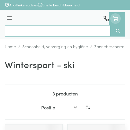
Ga naar de inhoud
Apothekersadvies
Snelle beschikbaarheid
Menu
Zoek
Product, merk, categorie...
Home
/
Schoonheid, verzorging en hygiëne
/
Zonnebeschermin
Wintersport - ski
3
producten
Sorteer op: