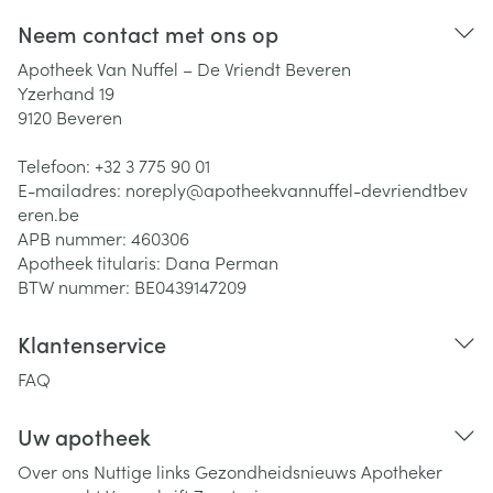
Neem contact met ons op
Apotheek Van Nuffel – De Vriendt Beveren
Yzerhand 19
9120
Beveren
Telefoon:
+32 3 775 90 01
E-mailadres:
noreply@
apotheekvannuffel-devriendtbev
eren.be
APB nummer:
460306
Apotheek titularis:
Dana Perman
BTW nummer:
BE0439147209
Klantenservice
FAQ
Uw apotheek
Over ons
Nuttige links
Gezondheidsnieuws
Apotheker