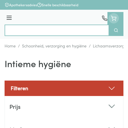
Ga naar de inhoud
Apothekersadvies
Snelle beschikbaarheid
Menu
Zoek
Product, merk, categorie...
Home
/
Schoonheid, verzorging en hygiëne
/
Lichaamsverzorgi
Intieme hygiëne
Filteren
Doorgaan naar productlijst
Prijs
filter