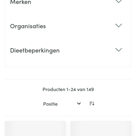
Merken
filter
Organisaties
filter
Dieetbeperkingen
filter
Producten
1
-
24
van
149
Sorteer op: