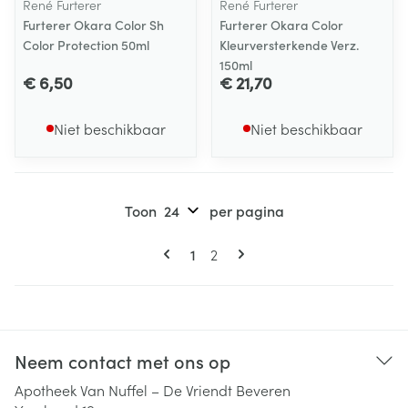
René Furterer
René Furterer
Furterer Okara Color Sh
Furterer Okara Color
Color Protection 50ml
Kleurversterkende Verz.
150ml
€ 6,50
€ 21,70
Niet beschikbaar
Niet beschikbaar
Toon
per pagina
Pagina's
U lees momenteel pagina
Pagina
1
2
Neem contact met ons op
Apotheek Van Nuffel – De Vriendt Beveren