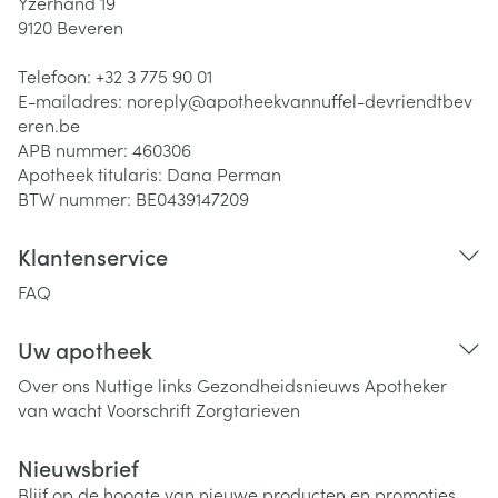
Yzerhand 19
9120
Beveren
Telefoon:
+32 3 775 90 01
E-mailadres:
noreply@
apotheekvannuffel-devriendtbev
eren.be
APB nummer:
460306
Apotheek titularis:
Dana Perman
BTW nummer:
BE0439147209
Klantenservice
FAQ
Uw apotheek
Over ons
Nuttige links
Gezondheidsnieuws
Apotheker
van wacht
Voorschrift
Zorgtarieven
Nieuwsbrief
Blijf op de hoogte van nieuwe producten en promoties