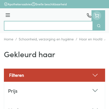
Ga naar de inhoud
Apothekersadvies
Snelle beschikbaarheid
Menu
Zoek
Product, merk, categorie...
Home
/
Schoonheid, verzorging en hygiëne
/
Haar en Hoofd
/
Gekleurd haar
Filteren
Doorgaan naar productlijst
Prijs
filter