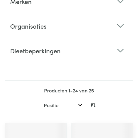
Merken
filter
Organisaties
filter
Dieetbeperkingen
filter
Producten
1
-
24
van
25
Sorteer op: