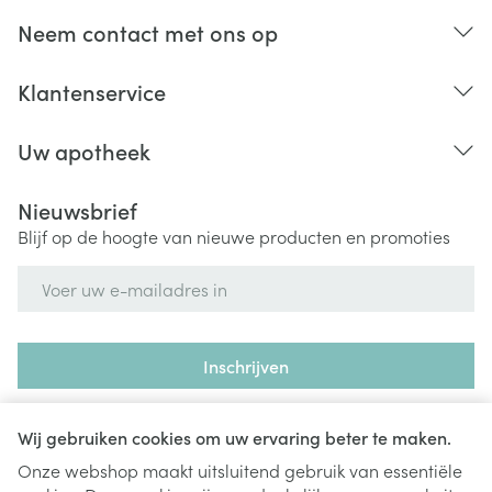
Neem contact met ons op
Klantenservice
Uw apotheek
Nieuwsbrief
Blijf op de hoogte van nieuwe producten en promoties
E-mail adres
Inschrijven
Door op inschrijven te klikken, schrijft u zich in voor onze
nieuwsbrief en gaat u akkoord met onze
privacy policy
.
Wij gebruiken cookies om uw ervaring beter te maken.
Onze webshop maakt uitsluitend gebruik van essentiële