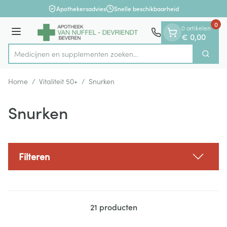
Dia 1 van 1
Ga naar de inhoud
Apothekersadvies
Snelle beschikbaarheid
0
0 artikelen
Menu
€ 0,00
Medicijnen en suppleme
Zoek
Product, merk, categorie...
Home
/
Vitaliteit 50+
/
Snurken
Snurken
Filteren
21
producten