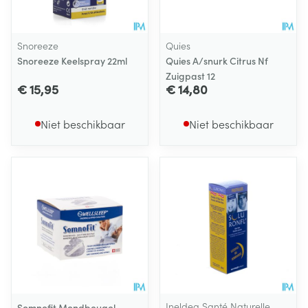
Snoreeze
Quies
Snoreeze Keelspray 22ml
Quies A/snurk Citrus Nf
Zuigpast 12
€ 15,95
€ 14,80
Niet beschikbaar
Niet beschikbaar
Ineldea Santé Naturelle
Somnofit Mondbeugel