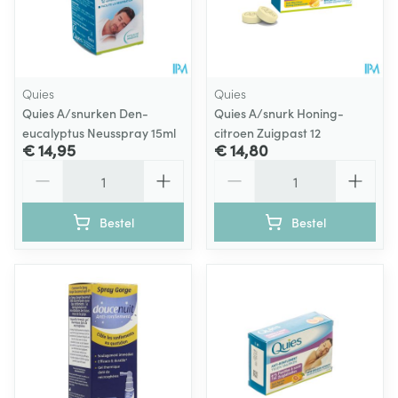
Quies
Quies
Quies A/snurken Den-
Quies A/snurk Honing-
eucalyptus Neusspray 15ml
citroen Zuigpast 12
€ 14,95
€ 14,80
Aantal
Aantal
Bestel
Bestel