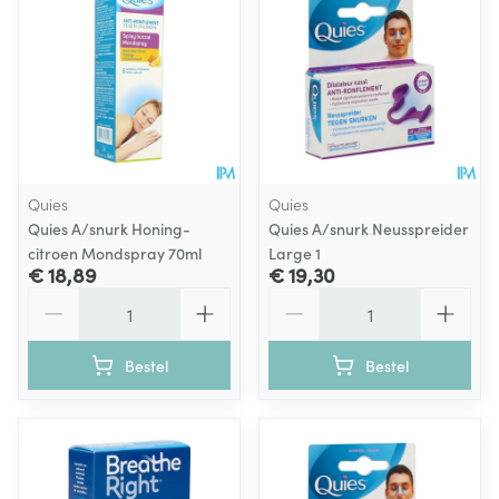
Quies
Quies
Quies A/snurk Honing-
Quies A/snurk Neusspreider
citroen Mondspray 70ml
Large 1
€ 18,89
€ 19,30
Aantal
Aantal
Bestel
Bestel