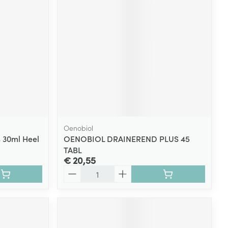
rende
Parfums en
geurproducten
Oenobiol
 30ml Heel
OENOBIOL DRAINEREND PLUS 45
TABL
€ 20,55
CBD
Aantal