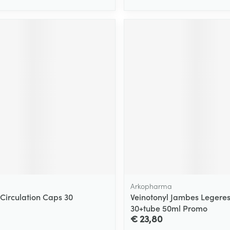
Arkopharma
irculation Caps 30
Veinotonyl Jambes Leger
30+tube 50ml Promo
€ 23,80