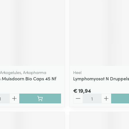
ging
Supplementen
Insectenwe
Mondmaskers
middelen
ssen
 -
id
d
 Arkogelules, Arkopharma
Heel
 Muisdoorn Bio Caps 45 Nf
Lymphomyosot N Druppels
€ 19,94
Zelfbruiner
Scheren
Aantal