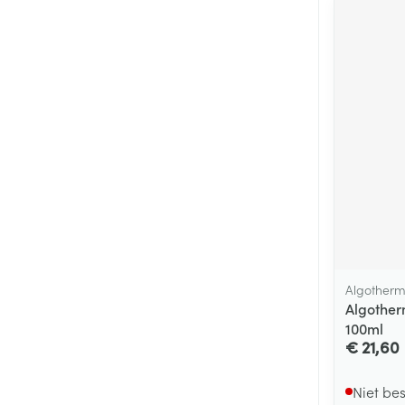
Algother
Algother
100ml
€ 21,60
Niet be