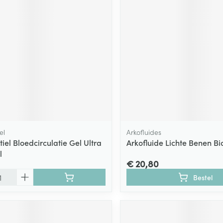
el
Arkofluides
iel Bloedcirculatie Gel Ultra
Arkofluide Lichte Benen B
l
€ 20,80
Bestel