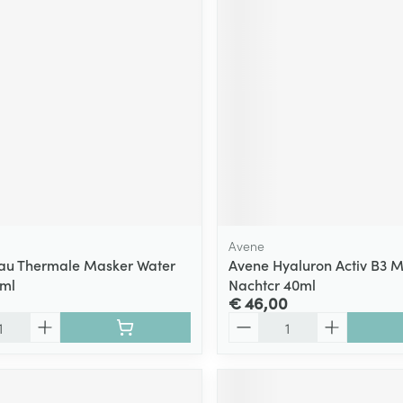
ging
Supplementen
Insectenwe
Mondmaskers
middelen
ssen
 -
id
d
Avene
au Thermale Masker Water
Avene Hyaluron Activ B3 Mu
0ml
Nachtcr 40ml
Zelfbruiner
Scheren
€ 46,00
Aantal