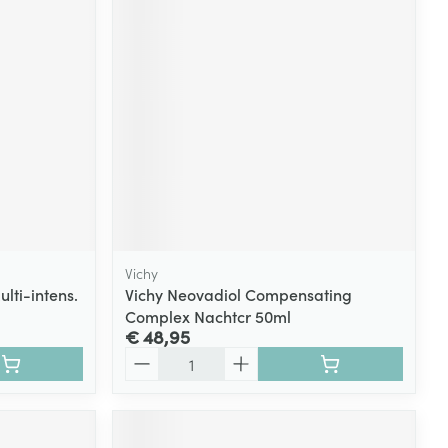
rende
Parfums en
geurproducten
Vichy
lti-intens.
Vichy Neovadiol Compensating
Complex Nachtcr 50ml
CBD
€ 48,95
Aantal