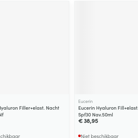
Eucerin
yaluron Filler+elast. Nacht
Eucerin Hyaluron Fill+elast
Nf
Spf30 Nav.50ml
€ 38,95
schikbaar
Niet beschikbaar