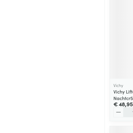
Vichy
Vichy Lif
Nachtcr
€ 48,95
Aantal