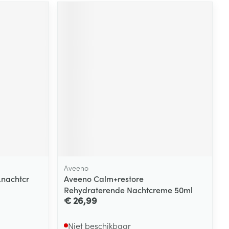
Aveeno
.nachtcr
Aveeno Calm+restore
Rehydraterende Nachtcreme 50ml
€ 26,99
Niet beschikbaar