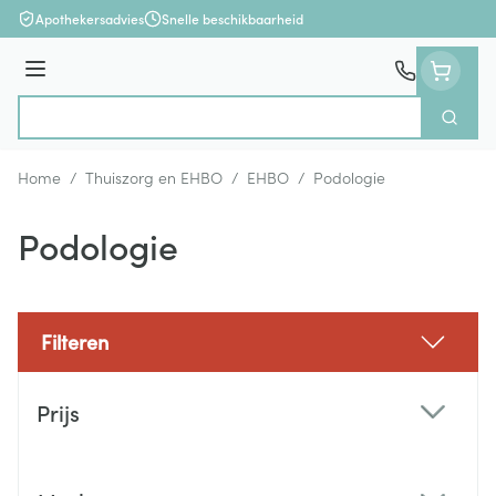
Ga naar de inhoud
Apothekersadvies
Snelle beschikbaarheid
Menu
Zoek
Product, merk, categorie...
Home
/
Thuiszorg en EHBO
/
EHBO
/
Podologie
Podologie
Filteren
Doorgaan naar productlijst
Prijs
filter