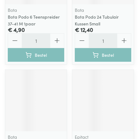
Bota
Bota
Bota Podo 6 Teenspreider
Bota Podo 24 Tubulair
37-41 M 1paar
Kussen Small
€ 4,90
€ 12,40
Aantal
Aantal
Bestel
Bestel
Bota
Epitact