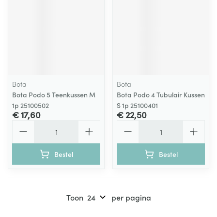
Bota
Bota
Bota Podo 5 Teenkussen M
Bota Podo 4 Tubulair Kussen
1p 25100502
S 1p 25100401
€ 17,60
€ 22,50
Aantal
Aantal
Bestel
Bestel
Toon
per pagina
Pagina's