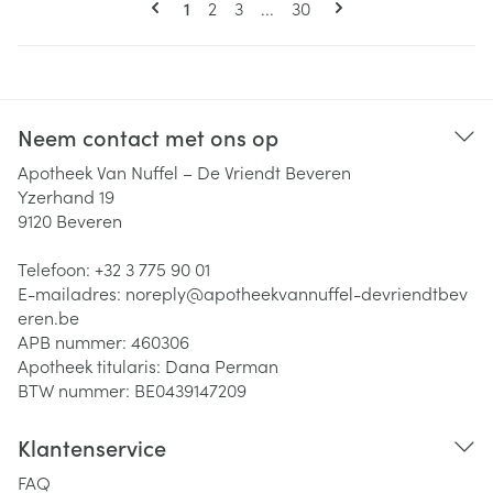
U lees momenteel pagina
Pagina
Pagina
Pagina
1
2
3
...
30
Neem contact met ons op
Apotheek Van Nuffel – De Vriendt Beveren
Yzerhand 19
9120
Beveren
Telefoon:
+32 3 775 90 01
E-mailadres:
noreply@
apotheekvannuffel-devriendtbev
eren.be
APB nummer:
460306
Apotheek titularis:
Dana Perman
BTW nummer:
BE0439147209
Klantenservice
FAQ