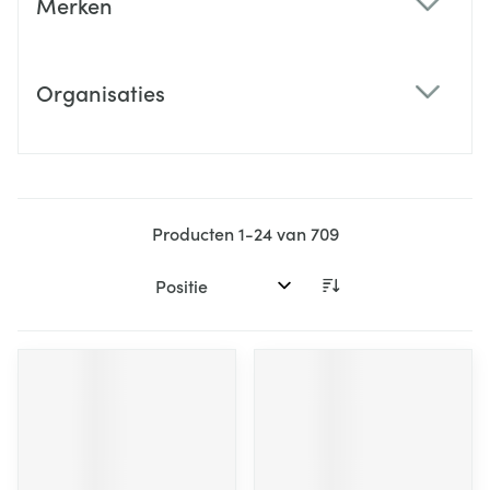
Merken
filter
Organisaties
filter
Producten
1
-
24
van
709
Sorteer op: