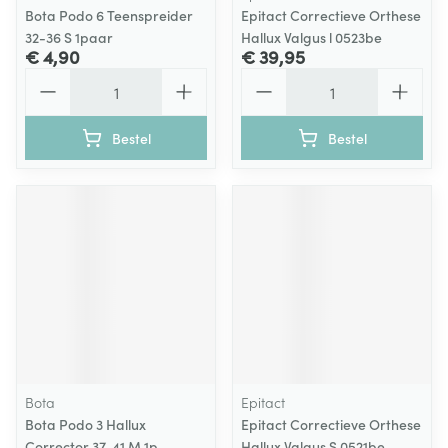
Bota Podo 6 Teenspreider
Epitact Correctieve Orthese
32-36 S 1paar
Hallux Valgus l 0523be
€ 4,90
€ 39,95
Aantal
Aantal
Bestel
Bestel
Bota
Epitact
Bota Podo 3 Hallux
Epitact Correctieve Orthese
Corrector 37-41 M 1p
Hallux Valgus S 0521be