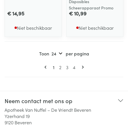
Disposibles
Scheerapparaat Promo
€ 14,95
€ 10,99
Niet beschikbaar
Niet beschikbaar
Toon
per pagina
Pagina's
U lees momenteel pagina
Pagina
Pagina
Pagina
1
2
3
4
Neem contact met ons op
Apotheek Van Nuffel – De Vriendt Beveren
Yzerhand 19
9120
Beveren