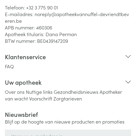
Telefoon:
+32 3 775 90 01
E-mailadres:
noreply@
apotheekvannuffel-devriendtbev
eren.be
APB nummer:
460306
Apotheek titularis:
Dana Perman
BTW nummer:
BE0439147209
Klantenservice
FAQ
Uw apotheek
Over ons
Nuttige links
Gezondheidsnieuws
Apotheker
van wacht
Voorschrift
Zorgtarieven
Nieuwsbrief
Blijf op de hoogte van nieuwe producten en promoties
E-mail adres