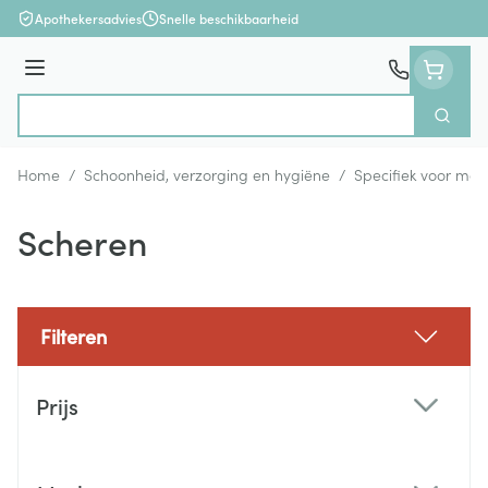
Ga naar de inhoud
Apothekersadvies
Snelle beschikbaarheid
Menu
Zoek
Product, merk, categorie...
Home
/
Schoonheid, verzorging en hygiëne
/
Specifiek voor ma
Scheren
Filteren
Doorgaan naar productlijst
Prijs
filter