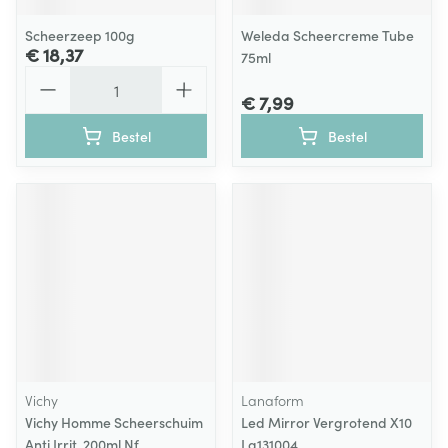
Scheerzeep 100g
Weleda Scheercreme Tube
€ 18,37
75ml
Aantal
€ 7,99
Bestel
Bestel
Vichy
Lanaform
Vichy Homme Scheerschuim
Led Mirror Vergrotend X10
Anti Irrit. 200ml Nf
La131004