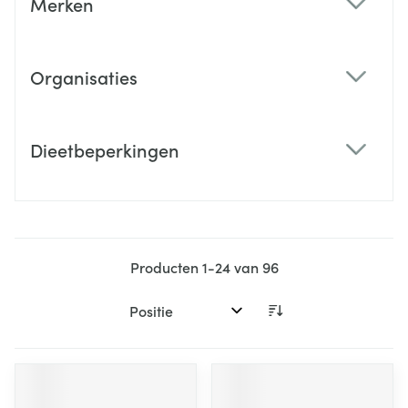
Merken
filter
Organisaties
filter
Dieetbeperkingen
filter
Producten
1
-
24
van
96
Sorteer op: