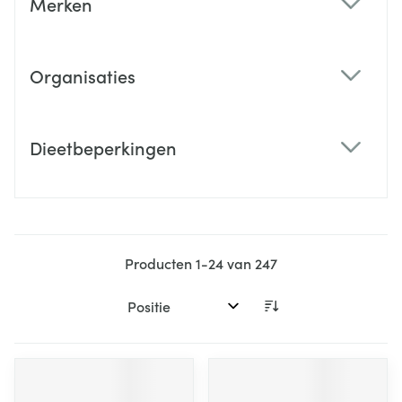
Merken
filter
Organisaties
filter
Dieetbeperkingen
filter
Producten
1
-
24
van
247
Sorteer op: