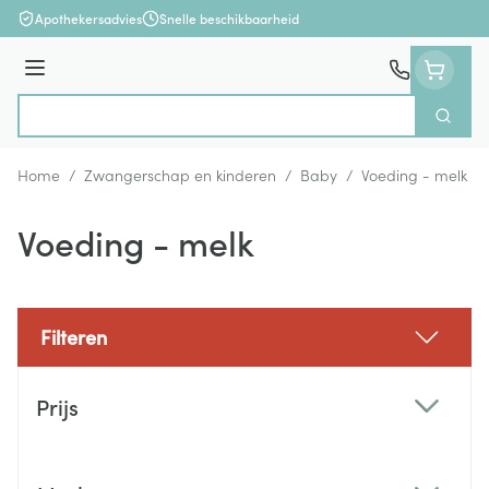
Ga naar de inhoud
Apothekersadvies
Snelle beschikbaarheid
Menu
Zoek
Product, merk, categorie...
Home
/
Zwangerschap en kinderen
/
Baby
/
Voeding - melk
Voeding - melk
Filteren
Doorgaan naar productlijst
Prijs
filter