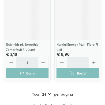
Nutrinidrink Smoothie
Nutrini Energy Multi Fibre Fl
Zomerfruit Fl 200ml
0,5l
€ 3,18
€ 6,96
Aantal
Aantal
Bestel
Bestel
Toon
per pagina
Pagina's
U lees momenteel pagina