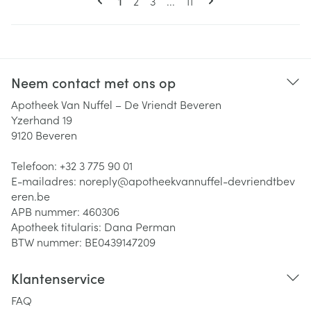
Pagina
Pagina
Pagina
1
2
3
...
11
Neem contact met ons op
Apotheek Van Nuffel – De Vriendt Beveren
Yzerhand 19
9120
Beveren
Telefoon:
+32 3 775 90 01
E-mailadres:
noreply@
apotheekvannuffel-devriendtbev
eren.be
APB nummer:
460306
Apotheek titularis:
Dana Perman
BTW nummer:
BE0439147209
Klantenservice
FAQ