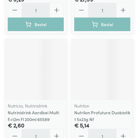
Aantal
Aantal
Bestel
Bestel
Nutricia, Nutrinidrink
Nutrilon
Nutrinidrink Aardbei Multi
Nutrilon Profutura Duobiotik
F.+12m Fl 200ml 65589
1 5x23g Nf
€ 2,60
€ 5,14
Aantal
Aantal