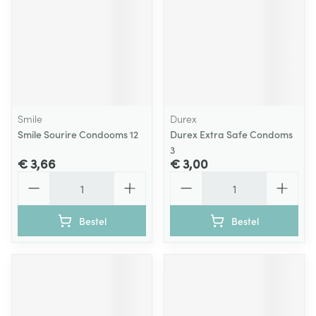
Smile
Durex
Smile Sourire Condooms 12
Durex Extra Safe Condoms
3
€ 3,66
€ 3,00
Aantal
Aantal
Bestel
Bestel