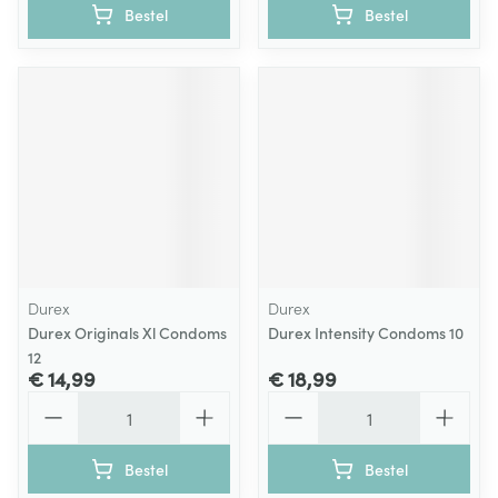
Bestel
Bestel
Durex
Durex
Durex Originals Xl Condoms
Durex Intensity Condoms 10
12
€ 14,99
€ 18,99
Aantal
Aantal
Bestel
Bestel