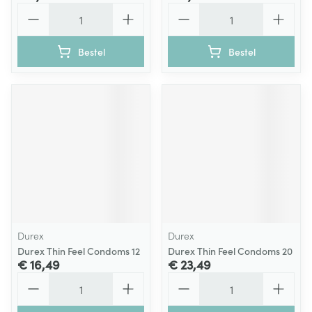
Aantal
Aantal
Bestel
Bestel
Durex
Durex
Durex Thin Feel Condoms 12
Durex Thin Feel Condoms 20
€ 16,49
€ 23,49
Aantal
Aantal