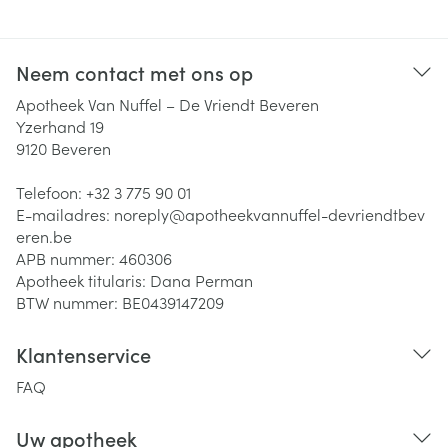
Neem contact met ons op
Apotheek Van Nuffel – De Vriendt Beveren
Yzerhand 19
9120
Beveren
Telefoon:
+32 3 775 90 01
E-mailadres:
noreply@
apotheekvannuffel-devriendtbev
eren.be
APB nummer:
460306
Apotheek titularis:
Dana Perman
BTW nummer:
BE0439147209
Klantenservice
FAQ
Uw apotheek