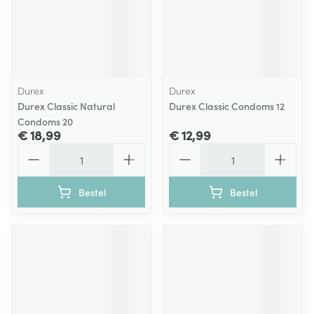
Durex
Durex
Durex Classic Natural
Durex Classic Condoms 12
Condoms 20
€ 18,99
€ 12,99
Aantal
Aantal
Bestel
Bestel