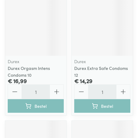
Durex
Durex
Durex Orgasm Intens
Durex Extra Safe Condoms
Condoms 10
12
€ 16,99
€ 14,29
Aantal
Aantal
Bestel
Bestel