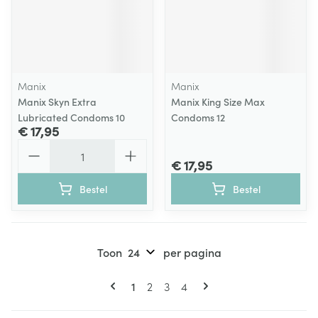
Manix
Manix
Manix Skyn Extra
Manix King Size Max
Lubricated Condoms 10
Condoms 12
€ 17,95
Aantal
€ 17,95
Bestel
Bestel
Toon
per pagina
Pagina's
U lees momenteel pagina
Pagina
Pagina
Pagina
1
2
3
4