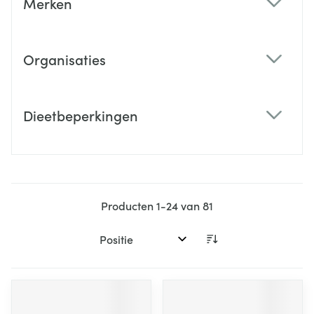
Merken
filter
Organisaties
filter
Dieetbeperkingen
filter
Producten
1
-
24
van
81
Sorteer op: