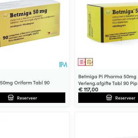
ging
Supplementen
Insectenwe
Mondmaskers
middelen
ssen
 -
id
d
middel
voorschrift
Geneesmiddel
Op voorschrift
Betmiga Pi Pharma 50mg
50mg Orifarm Tabl 90
Verleng.afgifte Tabl 90 Pip
€ 117,00
Reserveer
Reserveer
Zelfbruiner
Scheren