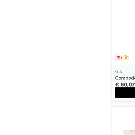
Genees
Op 
Gsk
Comboda
€ 60,07