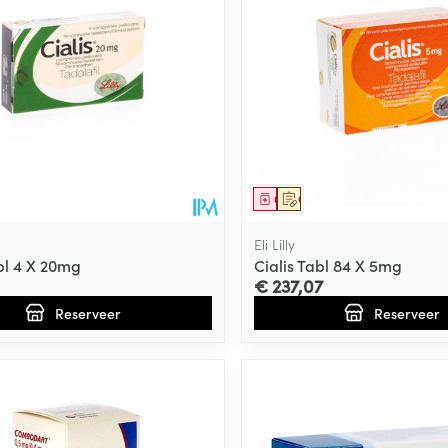
middel
voorschrift
Geneesmiddel
Op voorschrift
Eli Lilly
abl 4 X 20mg
Cialis Tabl 84 X 5mg
€ 237,07
Reserveer
Reserveer