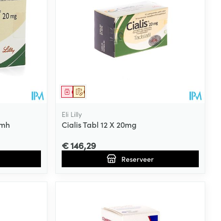
Geneesmiddel
Op voorschrift
Eli Lilly
omh
Cialis Tabl 12 X 20mg
€ 146,29
Reserveer