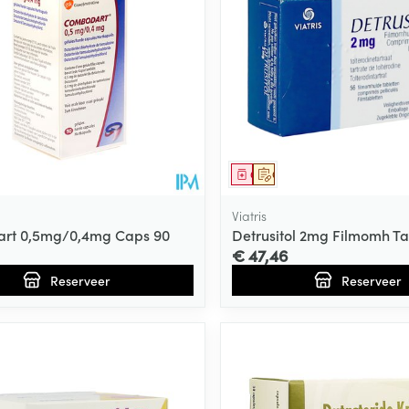
middel
voorschrift
Geneesmiddel
Op voorschrift
Viatris
rt 0,5mg/0,4mg Caps 90
Detrusitol 2mg Filmomh Ta
€ 47,46
Reserveer
Reserveer