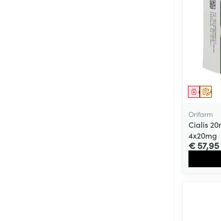
Genees
Op 
Orifarm
Cialis 2
4x20mg
€ 57,95