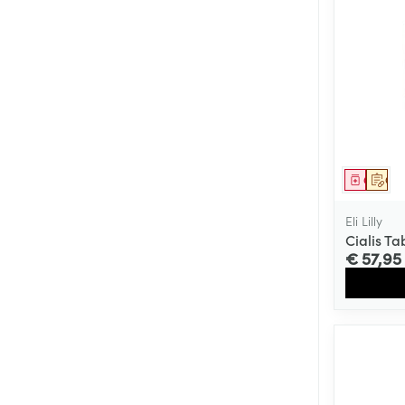
Genees
Op 
Eli Lilly
Cialis T
€ 57,95