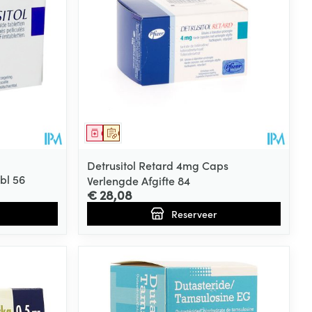
Geneesmiddel
Op voorschrift
Detrusitol Retard 4mg Caps
bl 56
Verlengde Afgifte 84
€ 28,08
Reserveer