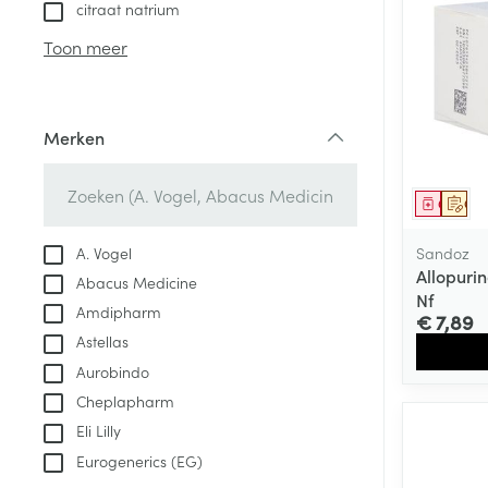
citraat natrium
Aerosol access
Blaren
Creme, gel en 
Toon meer
Zuurstof
Eelt
Eksteroog - lik
Ademhalingsste
Toon meer
Merken
filter
Spieren en gew
Genees
Op 
Specifiek voor
Naalden en spu
A. Vogel
Sandoz
Lichaamsverzo
Allopuri
Abacus Medicine
Infecties
Spuiten
Nf
Deodorant
Amdipharm
€ 7,89
Oplossing voor 
Gezichtsverzor
Astellas
Naalden
Luizen
Aurobindo
Naalden voor i
Cheplapharm
pennaalden
Eli Lilly
Diagnostica
Toon meer
Eurogenerics (EG)