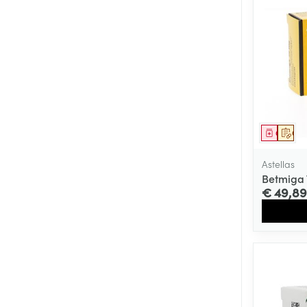
Genees
Op 
Astellas
Betmiga 
€ 49,89