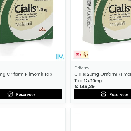
middel
voorschrift
Geneesmiddel
Op voorschrift
Orifarm
0mg Orifarm Filmomh Tabl
Cialis 20mg Orifarm Film
Tabl12x20mg
€ 146,29
Reserveer
Reserveer