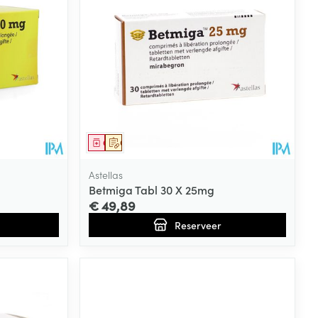
rende
Parfums en
geurproducten
Geneesmiddel
Op voorschrift
Astellas
Betmiga Tabl 30 X 25mg
€ 49,89
Reserveer
CBD