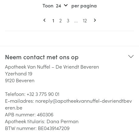
Toon
per pagina
Pagina's
U lees momenteel pagina
Pagina
Pagina
Pagina
1
2
3
...
12
Neem contact met ons op
Apotheek Van Nuffel – De Vriendt Beveren
Yzerhand 19
9120
Beveren
Telefoon:
+32 3 775 90 01
E-mailadres:
noreply@
apotheekvannuffel-devriendtbev
eren.be
APB nummer:
460306
Apotheek titularis:
Dana Perman
BTW nummer:
BE0439147209