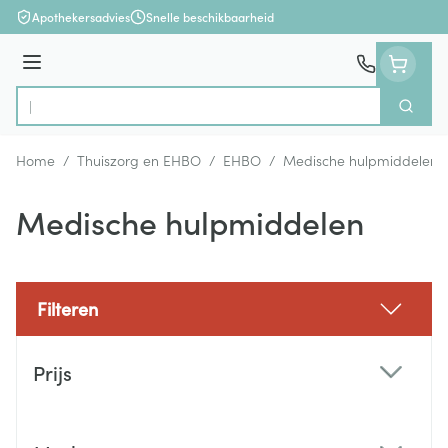
Ga naar de inhoud
Apothekersadvies
Snelle beschikbaarheid
Menu
Zoek
Product, merk, categorie...
Home
/
Thuiszorg en EHBO
/
EHBO
/
Medische hulpmiddelen
Medische hulpmiddelen
Filteren
Doorgaan naar productlijst
Prijs
filter