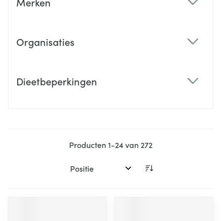
Merken
filter
Organisaties
filter
Dieetbeperkingen
filter
Producten
1
-
24
van
272
Sorteer op: