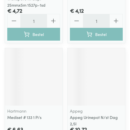
25mmx5m 1527p-1sd
€ 4,72
€ 4,12
Aantal
Aantal
Bestel
Bestel
Hartmann
Appeg
Mediset # 133 1 P/s
Appeg Urinepot N/st Dag
2,5l
€ 6,63
€ 10,72