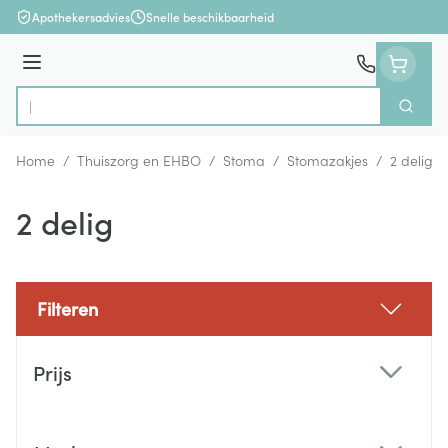
Ga naar de inhoud
Apothekersadvies
Snelle beschikbaarheid
Menu
Zoek
Product, merk, categorie...
Home
/
Thuiszorg en EHBO
/
Stoma
/
Stomazakjes
/
2 delig
2 delig
Filteren
Doorgaan naar productlijst
Prijs
filter