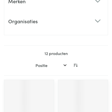
Merken
filter
Organisaties
filter
12
producten
Sorteer op: