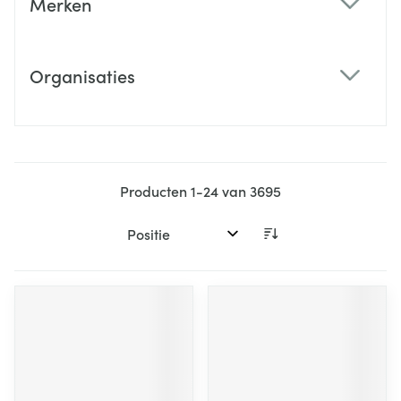
Merken
filter
Organisaties
filter
Producten
1
-
24
van
3695
Sorteer op: