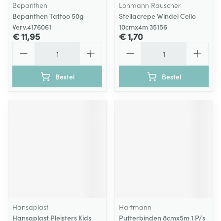
Bepanthen
Lohmann Rauscher
Bepanthen Tattoo 50g
Stellacrepe Windel Cello
Verv.4176061
10cmx4m 35156
€ 11,95
€ 1,70
Aantal
Aantal
Bestel
Bestel
Hansaplast
Hartmann
Hansaplast Pleisters Kids
Putterbinden 8cmx5m 1 P/s