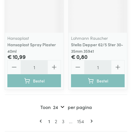
Hansaplast
Lohmann Rauscher
Hansaplast Spray Plaster
Stella Depper 62/5 Ster 30-
40ml
35mm 35941
€ 10,99
€ 0,80
Aantal
Aantal
Bestel
Bestel
Toon
per pagina
Pagina's
U lees momenteel pagina
Pagina
Pagina
Pagina
1
2
3
...
154