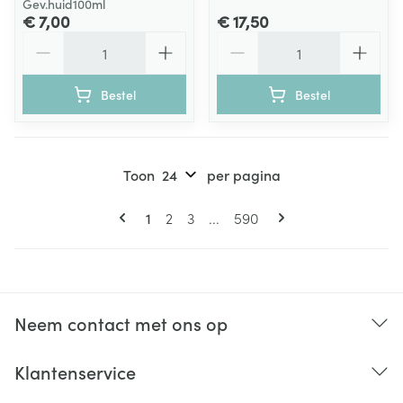
Gev.huid100ml
€ 7,00
€ 17,50
Aantal
Aantal
Bestel
Bestel
Toon
per pagina
Pagina's
U lees momenteel pagina
Pagina
Pagina
Pagina
1
2
3
...
590
Neem contact met ons op
Klantenservice