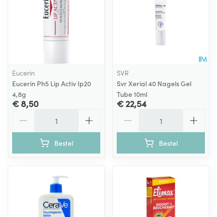
Eucerin
SVR
Eucerin Ph5 Lip Activ Ip20
Svr Xerial 40 Nagels Gel
4,8g
Tube 10ml
€ 8,50
€ 22,54
Aantal
Aantal
Bestel
Bestel