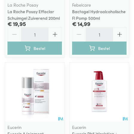
La Roche Posay
Febelcare
La Roche Posay Effaclar
Bactogel Hydroalcoholische
Schuimgel Zuiverend 200ml
Fl Pomp 500ml
€ 19,95
€ 14,99
Aantal
Aantal
Bestel
Bestel
Eucerin
Eucerin
Eucerin A/pigment
Eucerin Ph5 Waslotion +