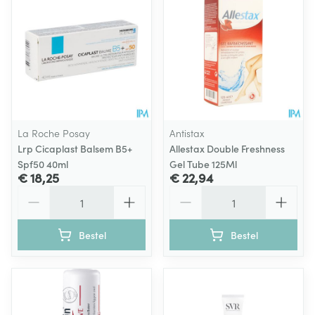
La Roche Posay
Antistax
Lrp Cicaplast Balsem B5+
Allestax Double Freshness
Spf50 40ml
Gel Tube 125Ml
€ 18,25
€ 22,94
Aantal
Aantal
Bestel
Bestel