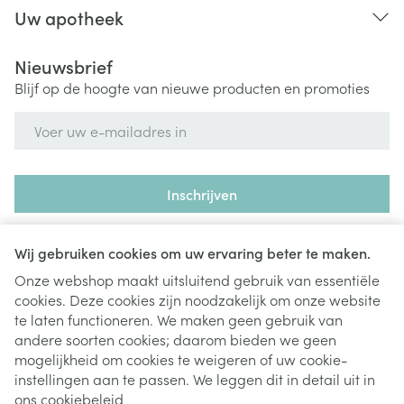
Uw apotheek
Nieuwsbrief
Blijf op de hoogte van nieuwe producten en promoties
E-mail adres
Inschrijven
Door op inschrijven te klikken, schrijft u zich in voor onze
nieuwsbrief en gaat u akkoord met onze
privacy policy
.
Wij gebruiken cookies om uw ervaring beter te maken.
Onze webshop maakt uitsluitend gebruik van essentiële
cookies. Deze cookies zijn noodzakelijk om onze website
te laten functioneren. We maken geen gebruik van
andere soorten cookies; daarom bieden we geen
mogelijkheid om cookies te weigeren of uw cookie-
instellingen aan te passen. We leggen dit in detail uit in
Juridische links
ons
cookiebeleid