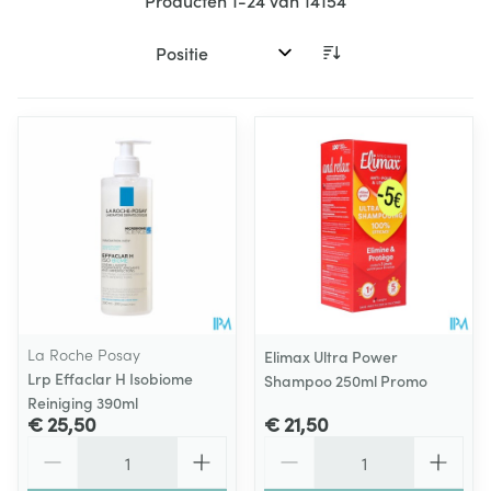
Producten
1
-
24
van
14154
Sorteer op:
La Roche Posay
Elimax Ultra Power
Lrp Effaclar H Isobiome
Shampoo 250ml Promo
Reiniging 390ml
€ 25,50
€ 21,50
Aantal
Aantal