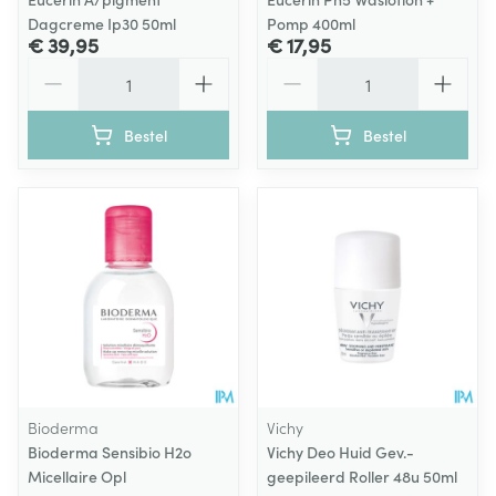
Dagcreme Ip30 50ml
Pomp 400ml
€ 39,95
€ 17,95
Aantal
Aantal
Bestel
Bestel
Bioderma
Vichy
Bioderma Sensibio H2o
Vichy Deo Huid Gev.-
Micellaire Opl
geepileerd Roller 48u 50ml