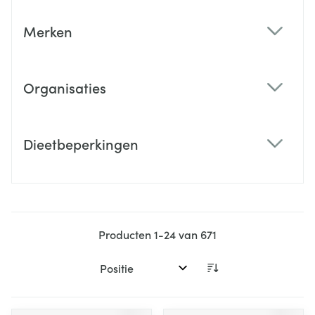
Merken
filter
Organisaties
filter
Dieetbeperkingen
filter
Producten
1
-
24
van
671
Sorteer op: