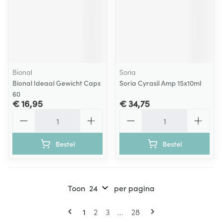
Bional
Soria
Bional Ideaal Gewicht Caps
Soria Cyrasil Amp 15x10ml
60
€ 16,95
€ 34,75
Aantal
Aantal
Bestel
Bestel
Toon
per pagina
Pagina's
U lees momenteel pagina
Pagina
Pagina
Pagina
1
2
3
...
28