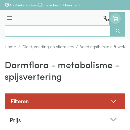
Ga naar de inhoud
Apothekersadvies
Snelle beschikbaarheid
Menu
Zoek
Product, merk, categorie...
Home
/
Dieet, voeding en vitamines
/
Voedingstherapie & welzijn
Darmflora - metabolisme -
spijsvertering
Filteren
Doorgaan naar productlijst
Prijs
filter