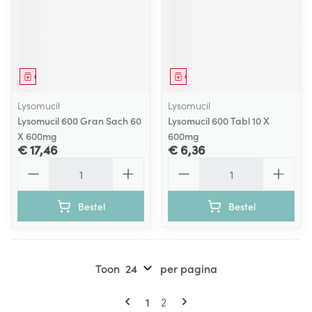
Geneesmiddel
Geneesmiddel
Lysomucil
Lysomucil
Lysomucil 600 Gran Sach 60
Lysomucil 600 Tabl 10 X
X 600mg
600mg
€ 17,46
€ 6,36
Aantal
Aantal
Bestel
Bestel
Toon
per pagina
Pagina's
U lees momenteel pagina
Pagina
1
2