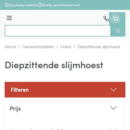
Ga naar de inhoud
Apothekersadvies
Snelle beschikbaarheid
Menu
Zoek
Product, merk, categorie...
Home
/
Geneesmiddelen
/
Hoest
/
Diepzittende slijmhoest
Diepzittende slijmhoest
Filteren
Doorgaan naar productlijst
Prijs
filter