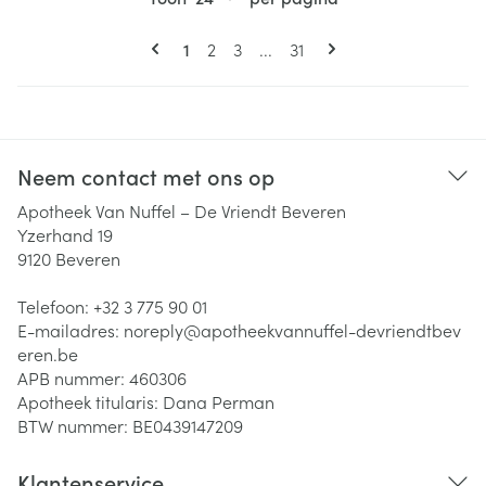
Pagina's
U lees momenteel pagina
Pagina
Pagina
Pagina
1
2
3
...
31
Neem contact met ons op
Apotheek Van Nuffel – De Vriendt Beveren
Yzerhand 19
9120
Beveren
Telefoon:
+32 3 775 90 01
E-mailadres:
noreply@
apotheekvannuffel-devriendtbev
eren.be
APB nummer:
460306
Apotheek titularis:
Dana Perman
BTW nummer:
BE0439147209
Klantenservice