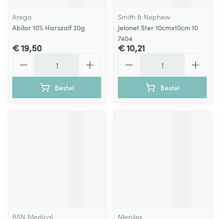
Arega
Smith & Nephew
Abilar 10% Harszalf 20g
Jelonet Ster 10cmx10cm 10
7404
€ 19,50
€ 10,21
Aantal
Aantal
Bestel
Bestel
BSN Medical
Mepilex