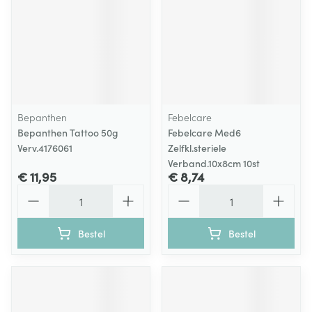
Bepanthen
Febelcare
Bepanthen Tattoo 50g
Febelcare Med6
Verv.4176061
Zelfkl.steriele
Verband.10x8cm 10st
€ 11,95
€ 8,74
Aantal
Aantal
Bestel
Bestel