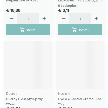
Mepitel One 6x7cm 5
Leukomed T Plus 5cmx7,2cm
5 Leukoplast
€ 16,38
€ 6,11
Aantal
Aantal
Bestel
Bestel
Ducray
Hyalo 4
Ducray Diaseptyl Spray
Hyalo 4 Control Creme Tube
125ml
25g