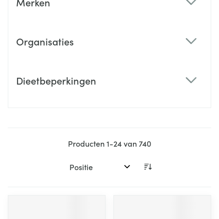
Merken
filter
Organisaties
filter
Dieetbeperkingen
filter
Producten
1
-
24
van
740
Sorteer op: