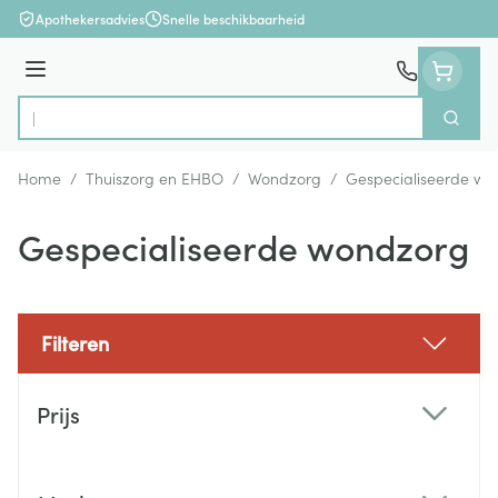
Ga naar de inhoud
Apothekersadvies
Snelle beschikbaarheid
Menu
Zoek
Product, merk, categorie...
Home
/
Thuiszorg en EHBO
/
Wondzorg
/
Gespecialiseerde wo
Gespecialiseerde wondzorg
Filteren
Doorgaan naar productlijst
Prijs
filter