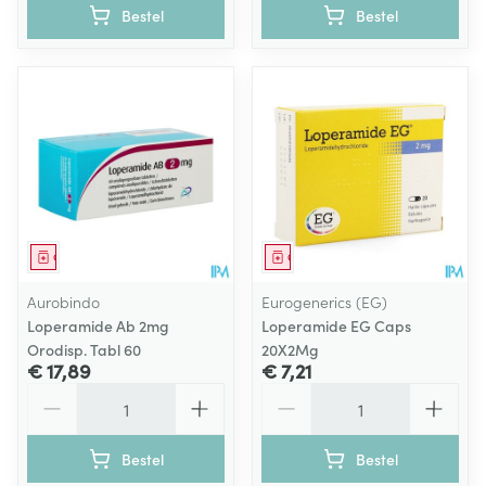
Bestel
Bestel
Geneesmiddel
Geneesmiddel
Aurobindo
Eurogenerics (EG)
Loperamide Ab 2mg
Loperamide EG Caps
Orodisp. Tabl 60
20X2Mg
€ 17,89
€ 7,21
Aantal
Aantal
Bestel
Bestel