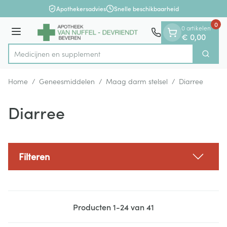
Dia 1 van 1
Ga naar de inhoud
Apothekersadvies
Snelle beschikbaarheid
0
0 artikelen
Menu
€ 0,00
Med
Zoek
Product, merk, categorie...
Home
/
Geneesmiddelen
/
Maag darm stelsel
/
Diarree
Diarree
Filteren
Producten
1
-
24
van
41