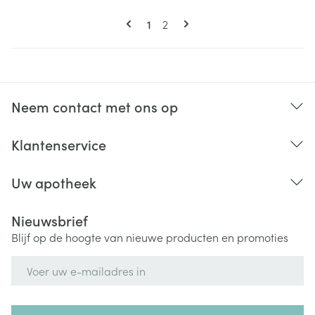
Pagina's
U lees momenteel pagina
Pagina
1
2
Neem contact met ons op
Klantenservice
Uw apotheek
Nieuwsbrief
Blijf op de hoogte van nieuwe producten en promoties
E-mail adres