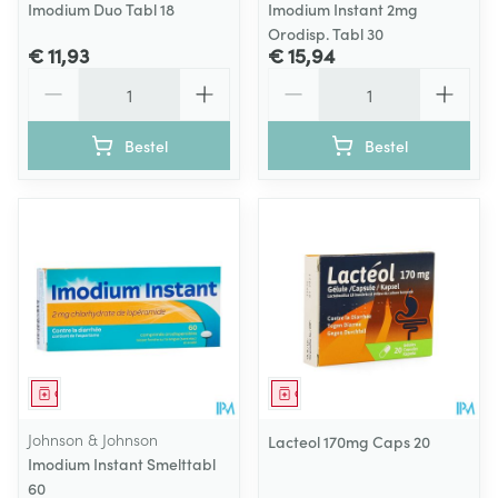
Imodium Duo Tabl 18
Imodium Instant 2mg
Orodisp. Tabl 30
€ 11,93
€ 15,94
Aantal
Aantal
Bestel
Bestel
Geneesmiddel
Geneesmiddel
Johnson & Johnson
Lacteol 170mg Caps 20
Imodium Instant Smelttabl
60