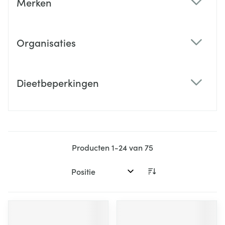
Merken
filter
Organisaties
filter
Dieetbeperkingen
filter
Producten
1
-
24
van
75
Sorteer op: