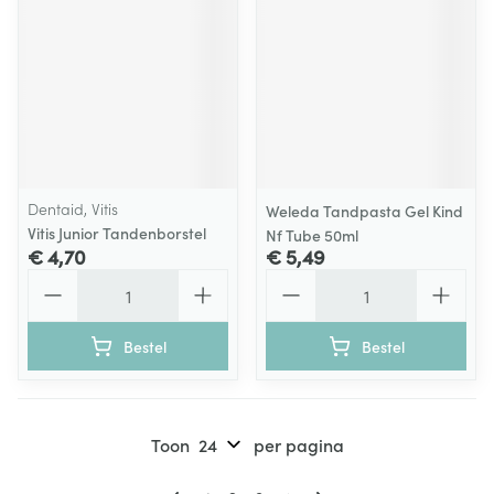
Dentaid, Vitis
Weleda Tandpasta Gel Kind
Vitis Junior Tandenborstel
Nf Tube 50ml
€ 4,70
€ 5,49
Aantal
Aantal
Bestel
Bestel
Toon
per pagina
Pagina's