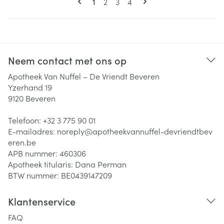
U lees momenteel pagina
Pagina
Pagina
Pagina
1
2
3
4
Neem contact met ons op
Apotheek Van Nuffel – De Vriendt Beveren
Yzerhand 19
9120
Beveren
Telefoon:
+32 3 775 90 01
E-mailadres:
noreply@
apotheekvannuffel-devriendtbev
eren.be
APB nummer:
460306
Apotheek titularis:
Dana Perman
BTW nummer:
BE0439147209
Klantenservice
FAQ