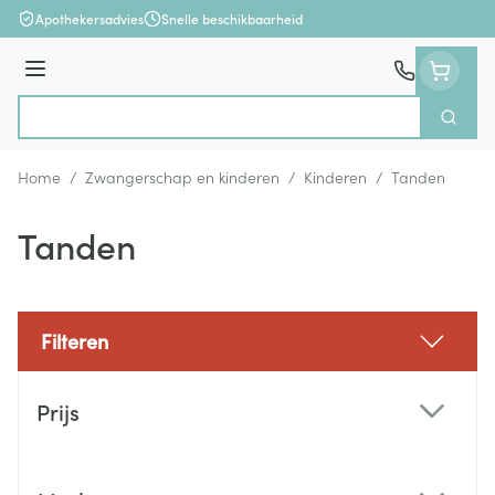
Ga naar de inhoud
Apothekersadvies
Snelle beschikbaarheid
Menu
Zoek
Product, merk, categorie...
Home
/
Zwangerschap en kinderen
/
Kinderen
/
Tanden
Tanden
Filteren
Doorgaan naar productlijst
Prijs
filter