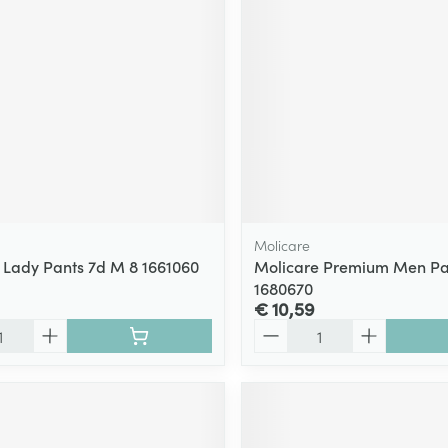
Molicare
 Lady Pants 7d M 8 1661060
Molicare Premium Men Pa
1680670
€ 10,59
Aantal