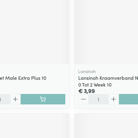
ging
Supplementen
Insectenwe
Mondmaskers
middelen
ssen
 -
id
d
Lansinoh
et Male Extra Plus 10
Lansinoh Kraamverband N
0 Tot 2 Week 10
€ 3,99
Aantal
Zelfbruiner
Scheren