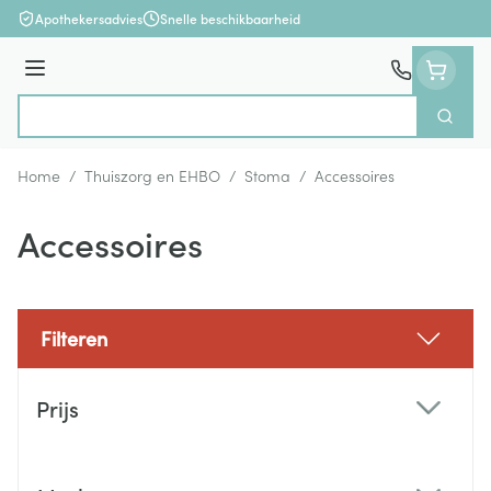
Ga naar de inhoud
Apothekersadvies
Snelle beschikbaarheid
Menu
Zoek
Product, merk, categorie...
Home
/
Thuiszorg en EHBO
/
Stoma
/
Accessoires
Accessoires
Filteren
Doorgaan naar productlijst
Prijs
filter