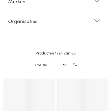
Merken
filter
Organisaties
filter
Producten
1
-
24
van
36
Sorteer op: