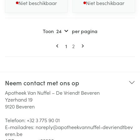
Niet beschikbaar
Niet beschikbaar
Toon
per pagina
Pagina's
U lees momenteel pagina
Pagina
1
2
Neem contact met ons op
Apotheek Van Nuffel – De Vriendt Beveren
Yzerhand 19
9120
Beveren
Telefoon:
+32 3 775 90 01
E-mailadres:
noreply@
apotheekvannuffel-devriendtbev
eren.be