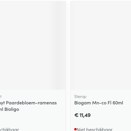
ging
Supplementen
Insectenwe
Mondmaskers
middelen
ssen
 -
id
d
Zelfbruiner
Scheren
t
Sterop
phyt Paardebloem-ramenas
Biogam Mn-co Fl 60ml
l Bioligo
€ 11,49
schikbaar
Niet beschikbaar