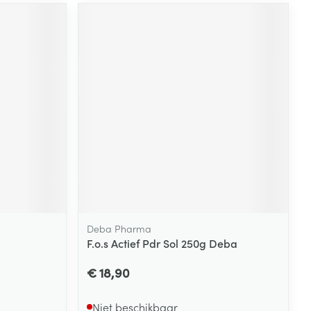
rende
Parfums en
geurproducten
CBD
Deba Pharma
F.o.s Actief Pdr Sol 250g Deba
€ 18,90
Niet beschikbaar