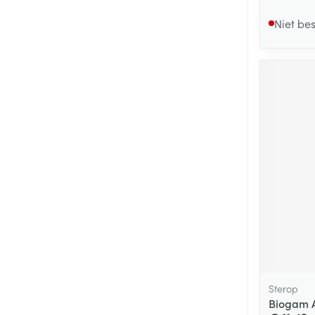
Niet be
Sterop
Biogam A