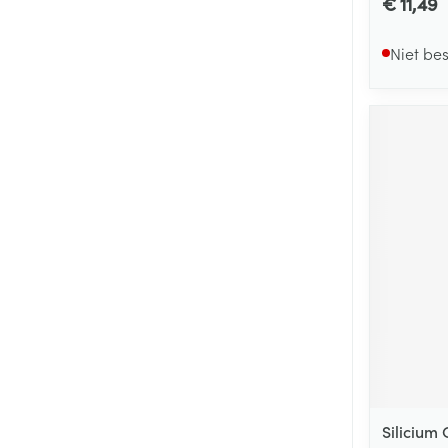
€ 11,49
Niet be
Silicium