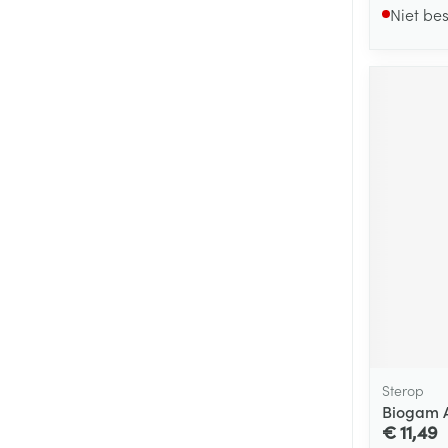
Niet be
Sterop
Biogam A
€ 11,49