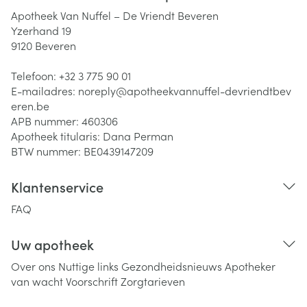
Apotheek Van Nuffel – De Vriendt Beveren
Yzerhand 19
9120
Beveren
Telefoon:
+32 3 775 90 01
E-mailadres:
noreply@
apotheekvannuffel-devriendtbev
eren.be
APB nummer:
460306
Apotheek titularis:
Dana Perman
BTW nummer:
BE0439147209
Klantenservice
FAQ
Uw apotheek
Over ons
Nuttige links
Gezondheidsnieuws
Apotheker
van wacht
Voorschrift
Zorgtarieven