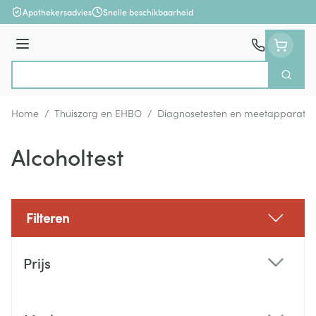
Ga naar de inhoud
Apothekersadvies
Snelle beschikbaarheid
Menu
Zoek
Product, merk, categorie...
Home
/
Thuiszorg en EHBO
/
Diagnosetesten en meetapparatuu
Alcoholtest
Filteren
Doorgaan naar productlijst
Prijs
filter