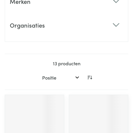
Merken
filter
Organisaties
filter
13
producten
Sorteer op: