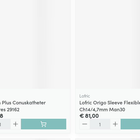
Lofric
n Plus Conuskatheter
Lofric Origo Sleeve Flexib
res 29162
Ch14/4,7mm Man30
88
€ 81,00
Aantal