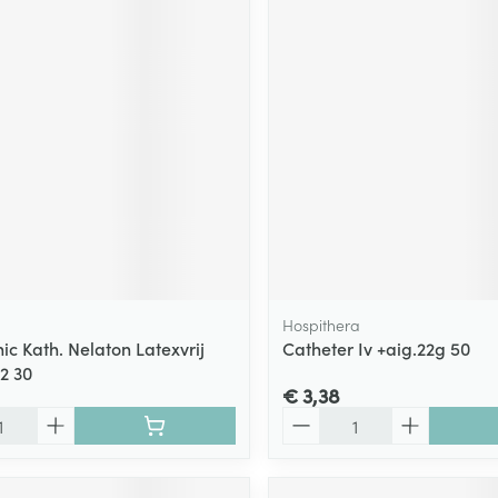
Hospithera
ic Kath. Nelaton Latexvrij
Catheter Iv +aig.22g 50
2 30
€ 3,38
Aantal