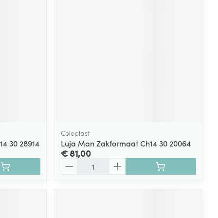
rende
Parfums en
geurproducten
Coloplast
14 30 28914
Luja Man Zakformaat Ch14 30 20064
€ 81,00
CBD
Aantal