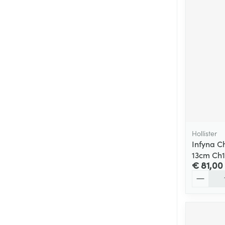
Hollister
Infyna Ch
13cm Ch1
€ 81,00
Aantal