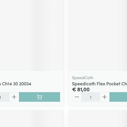
ging
Supplementen
Insectenwe
Mondmaskers
middelen
ssen
 -
id
d
SpeediCath
 Ch14 30 20034
Speedicath Flex Pocket Ch
€ 81,00
Zelfbruiner
Scheren
Aantal