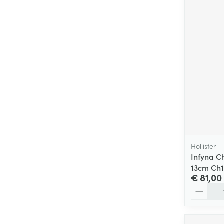
Hollister
Infyna Ch
13cm Ch1
€ 81,00
Aantal