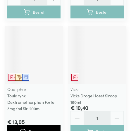
Bestel
Bestel
Geneesmiddel
Op voorschrift
Schriftelijke aanvraag
Geneesmiddel
Qualiphar
Vicks
Toularynx
Vicks Droge Hoest Siroop
Dextromethorphan Forte
180ml
€ 10,40
3mg/ml Sir. 200ml
Aantal
€ 13,05