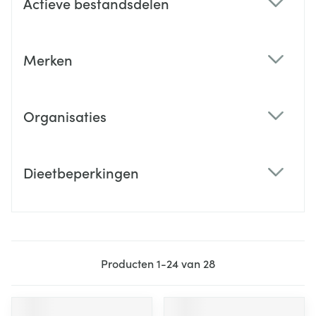
Actieve bestandsdelen
filter
Merken
filter
Organisaties
filter
Dieetbeperkingen
filter
Producten
1
-
24
van
28