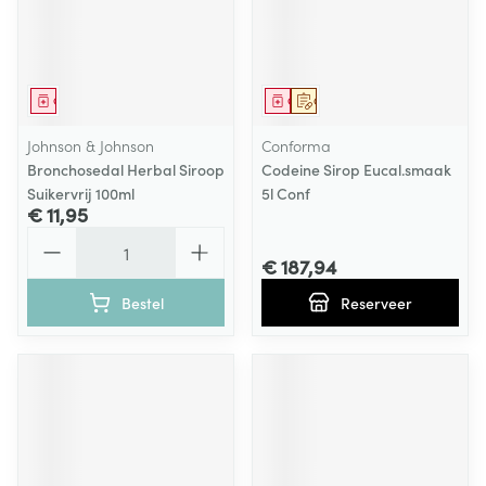
Geneesmiddel
Geneesmiddel
Op voorschrift
Johnson & Johnson
Conforma
Bronchosedal Herbal Siroop
Codeine Sirop Eucal.smaak
Suikervrij 100ml
5l Conf
€ 11,95
Aantal
€ 187,94
Bestel
Reserveer