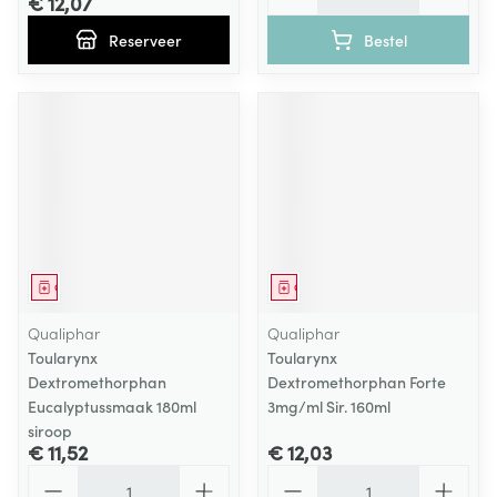
€ 12,07
Reserveer
Bestel
Geneesmiddel
Geneesmiddel
Qualiphar
Qualiphar
Toularynx
Toularynx
Dextromethorphan
Dextromethorphan Forte
Eucalyptussmaak 180ml
3mg/ml Sir. 160ml
siroop
€ 11,52
€ 12,03
Aantal
Aantal