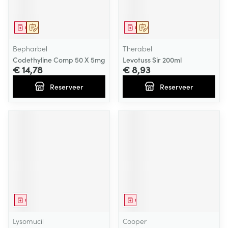
Geneesmiddel
Op voorschrift
Geneesmiddel
Op voorschrift
Bepharbel
Therabel
Codethyline Comp 50 X 5mg
Levotuss Sir 200ml
€ 14,78
€ 8,93
Reserveer
Reserveer
Geneesmiddel
Geneesmiddel
Lysomucil
Cooper