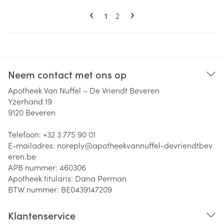
Pagina's
U lees momenteel pagina
Pagina
1
2
Neem contact met ons op
Apotheek Van Nuffel – De Vriendt Beveren
Yzerhand 19
9120
Beveren
Telefoon:
+32 3 775 90 01
E-mailadres:
noreply@
apotheekvannuffel-devriendtbev
eren.be
APB nummer:
460306
Apotheek titularis:
Dana Perman
BTW nummer:
BE0439147209
Klantenservice