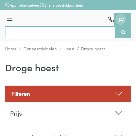
Ga naar de inhoud
Apothekersadvies
Snelle beschikbaarheid
Menu
Zoek
Product, merk, categorie...
Home
/
Geneesmiddelen
/
Hoest
/
Droge hoest
Droge hoest
Filteren
Doorgaan naar productlijst
Prijs
filter