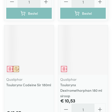
Bestel
Bestel
Geneesmiddel
Op voorschrift
Geneesmiddel
Qualiphar
Qualiphar
Toularynx Codeine Sir 180ml
Toularynx
Dextromethorphan 180 ml
siroop
€ 10,53
Aantal