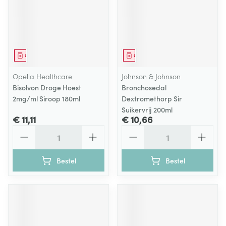
Geneesmiddel
Geneesmiddel
Opella Healthcare
Johnson & Johnson
Bisolvon Droge Hoest
Bronchosedal
2mg/ml Siroop 180ml
Dextromethorp Sir
Suikervrij 200ml
€ 11,11
€ 10,66
Aantal
Aantal
Bestel
Bestel