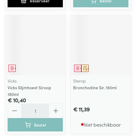
Reserveer
Bestel
Geneesmiddel
Geneesmiddel
Op voorschrift
Vicks
Sterop
Vicks Slijmhoest Siroop
Bronchodine Sir. 180ml
180ml
€ 10,40
Aantal
€ 11,39
Niet beschikbaar
Bestel