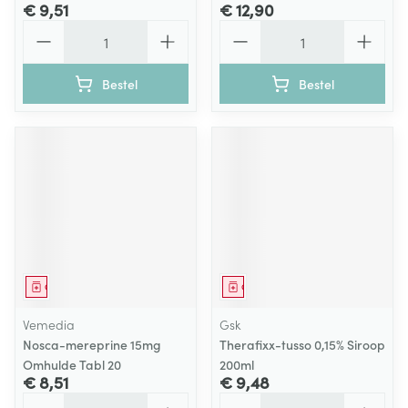
€ 9,51
€ 12,90
Aantal
Aantal
Bestel
Bestel
Geneesmiddel
Geneesmiddel
Vemedia
Gsk
Nosca-mereprine 15mg
Therafixx-tusso 0,15% Siroop
Omhulde Tabl 20
200ml
€ 8,51
€ 9,48
Aantal
Aantal