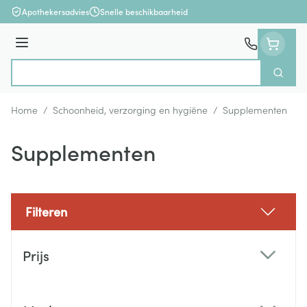
Ga naar de inhoud
Apothekersadvies
Snelle beschikbaarheid
Menu
Zoek
Product, merk, categorie...
Home
/
Schoonheid, verzorging en hygiëne
/
Supplementen
Supplementen
Filteren
Doorgaan naar productlijst
Prijs
filter