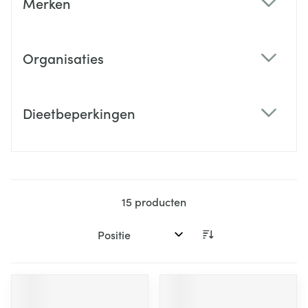
Merken
filter
Organisaties
filter
Dieetbeperkingen
filter
15
producten
Sorteer op: