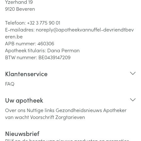
Yzerhand 19
9120
Beveren
Telefoon:
+32 3 775 90 01
E-mailadres:
noreply@
apotheekvannuffel-devriendtbev
eren.be
APB nummer:
460306
Apotheek titularis:
Dana Perman
BTW nummer:
BE0439147209
Klantenservice
FAQ
Uw apotheek
Over ons
Nuttige links
Gezondheidsnieuws
Apotheker
van wacht
Voorschrift
Zorgtarieven
Nieuwsbrief
Blijf op de hoogte van nieuwe producten en promoties