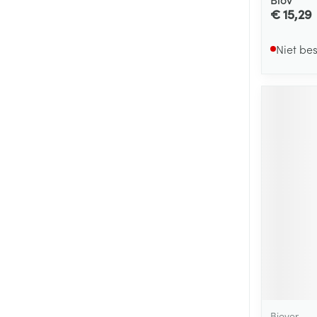
€ 15,29
Niet be
Biover