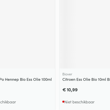
ging
Supplementen
Insectenwe
Mondmaskers
middelen
ssen
 -
id
d
Biover
Zelfbruiner
Scheren
 Po Hennep Bio Ess Olie 100ml
Citroen Ess Olie Bio 10ml B
€ 10,99
schikbaar
Niet beschikbaar