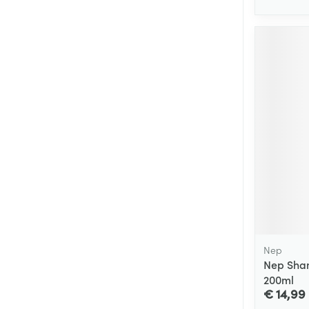
Nep
Nep Sham
200ml
€ 14,99