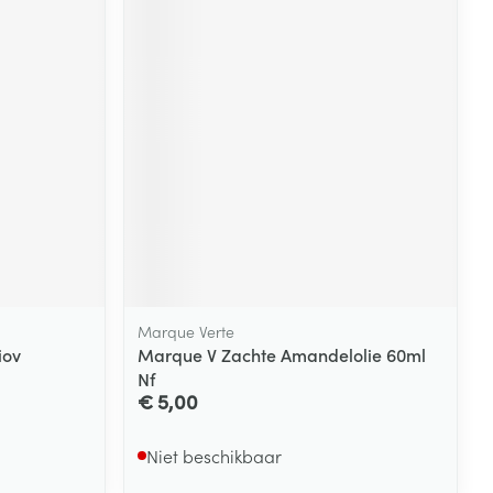
rende
Parfums en
geurproducten
Marque Verte
CBD
iov
Marque V Zachte Amandelolie 60ml
Nf
€ 5,00
Niet beschikbaar