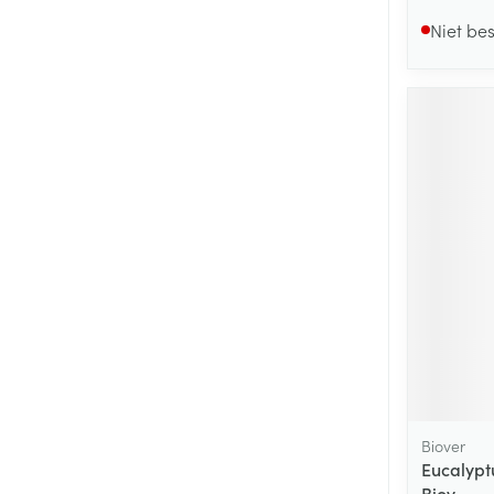
Niet be
Biover
Eucalypt
Biov