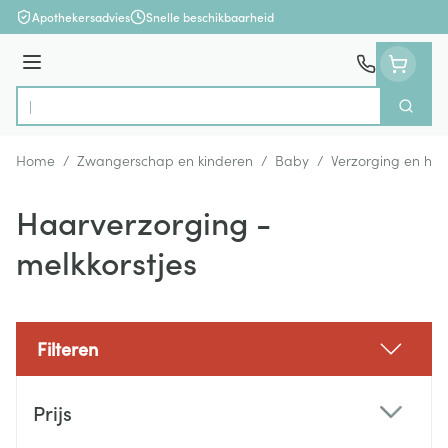
Ga naar de inhoud
Apothekersadvies
Snelle beschikbaarheid
Menu
Zoek
Product, merk, categorie...
Home
/
Zwangerschap en kinderen
/
Baby
/
Verzorging en hyg
Haarverzorging -
melkkorstjes
Filteren
Doorgaan naar productlijst
Prijs
filter