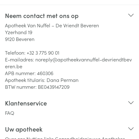
Neem contact met ons op
Apotheek Van Nuffel – De Vriendt Beveren
Yzerhand 19
9120
Beveren
Telefoon:
+32 3 775 90 01
E-mailadres:
noreply@
apotheekvannuffel-devriendtbev
eren.be
APB nummer:
460306
Apotheek titularis:
Dana Perman
BTW nummer:
BE0439147209
Klantenservice
FAQ
Uw apotheek
Over ons
Nuttige links
Gezondheidsnieuws
Apotheker