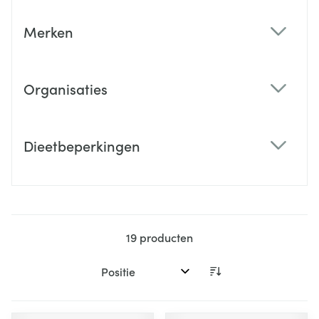
Merken
filter
Organisaties
filter
Dieetbeperkingen
filter
19
producten
Sorteer op: