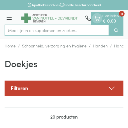
Dia 1 van 1
Ga naar de inhoud
Apothekersadvies
Snelle beschikbaarheid
0
0 artikelen
Menu
€ 0,00
Medicijnen en supple
Zoek
Product, merk, categorie...
Home
/
Schoonheid, verzorging en hygiëne
/
Handen
/
Handhy
Doekjes
Filteren
20
producten