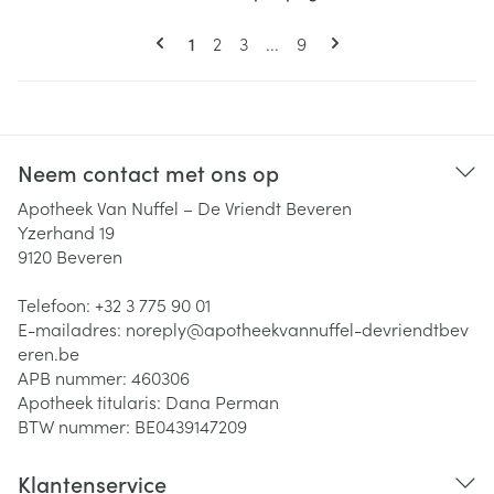
Pagina's
U lees momenteel pagina
Pagina
Pagina
Pagina
1
2
3
...
9
Neem contact met ons op
Apotheek Van Nuffel – De Vriendt Beveren
Yzerhand 19
9120
Beveren
Telefoon:
+32 3 775 90 01
E-mailadres:
noreply@
apotheekvannuffel-devriendtbev
eren.be
APB nummer:
460306
Apotheek titularis:
Dana Perman
BTW nummer:
BE0439147209
Klantenservice