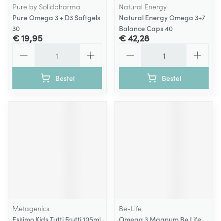
Pure by Solidpharma
Natural Energy
Pure Omega 3 + D3 Softgels
Natural Energy Omega 3+7
30
Balance Caps 40
€ 19,95
€ 42,28
Aantal
Aantal
Bestel
Bestel
Metagenics
Be-Life
Eskimo Kids Tutti Frutti 105ml
Omega 3 Magnum Be Life