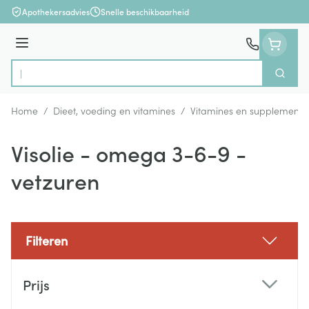
Ga naar de inhoud
Apothekersadvies
Snelle beschikbaarheid
Menu
Zoek
Product, merk, categorie...
Home
/
Dieet, voeding en vitamines
/
Vitamines en supplemente
Visolie - omega 3-6-9 -
vetzuren
Filteren
Doorgaan naar productlijst
Prijs
filter