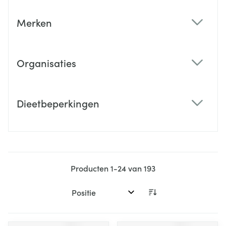
Merken
filter
Organisaties
filter
Dieetbeperkingen
filter
Producten
1
-
24
van
193
Sorteer op: