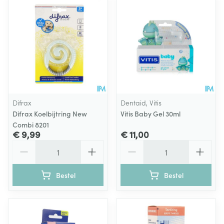
Difrax
Dentaid, Vitis
Difrax Koelbijtring New
Vitis Baby Gel 30ml
Combi 8201
€ 9,99
€ 11,00
Aantal
Aantal
Bestel
Bestel