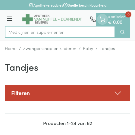
Dia 1 van 1
Ga naar de inhoud
Apothekersadvies
Snelle beschikbaarheid
0
0 artikelen
Menu
€ 0,00
Medicijnen
Zoek
Product, merk, categorie...
Home
/
Zwangerschap en kinderen
/
Baby
/
Tandjes
Tandjes
Filteren
Producten
1
-
24
van
62