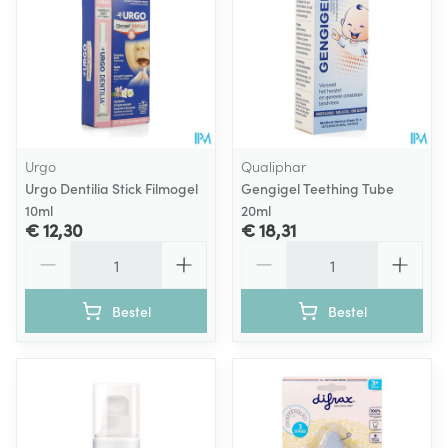
Urgo
Qualiphar
Urgo Dentilia Stick Filmogel
Gengigel Teething Tube
10ml
20ml
€ 12,30
€ 18,31
Aantal
Aantal
Bestel
Bestel