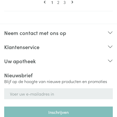
U lees momenteel pagina
Pagina
Pagina
1
2
3
Neem contact met ons op
Klantenservice
Uw apotheek
Nieuwsbrief
Blijf op de hoogte van nieuwe producten en promoties
E-mail adres
Inschrijven