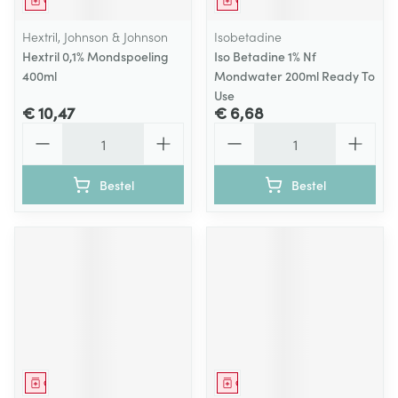
Geneesmiddel
Geneesmiddel
Hextril, Johnson & Johnson
Isobetadine
Hextril 0,1% Mondspoeling
Iso Betadine 1% Nf
400ml
Mondwater 200ml Ready To
Use
€ 10,47
€ 6,68
Aantal
Aantal
Bestel
Bestel
Geneesmiddel
Geneesmiddel