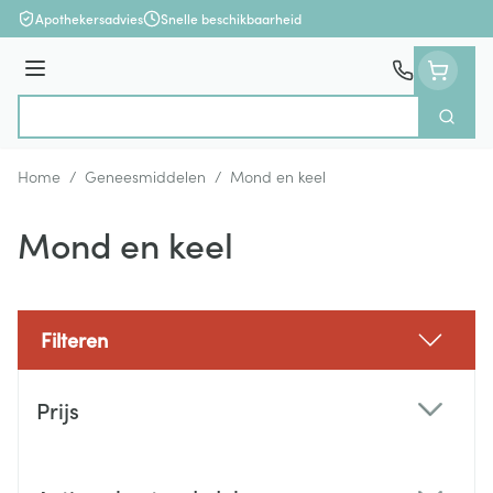
Ga naar de inhoud
Apothekersadvies
Snelle beschikbaarheid
Menu
Zoek
Product, merk, categorie...
Home
/
Geneesmiddelen
/
Mond en keel
Mond en keel
Filteren
Doorgaan naar productlijst
Prijs
filter