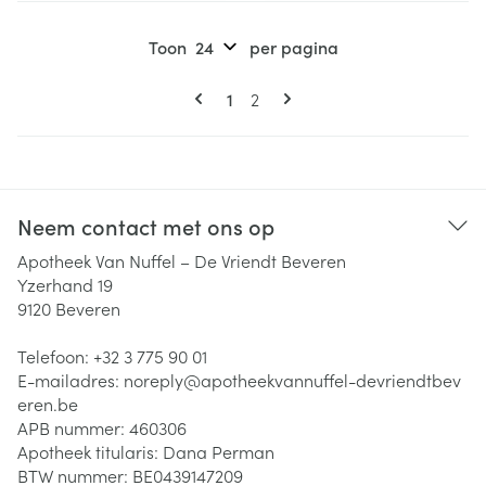
Toon
per pagina
Pagina's
U lees momenteel pagina
Pagina
1
2
Neem contact met ons op
Apotheek Van Nuffel – De Vriendt Beveren
Yzerhand 19
9120
Beveren
Telefoon:
+32 3 775 90 01
E-mailadres:
noreply@
apotheekvannuffel-devriendtbev
eren.be
APB nummer:
460306
Apotheek titularis:
Dana Perman
BTW nummer:
BE0439147209