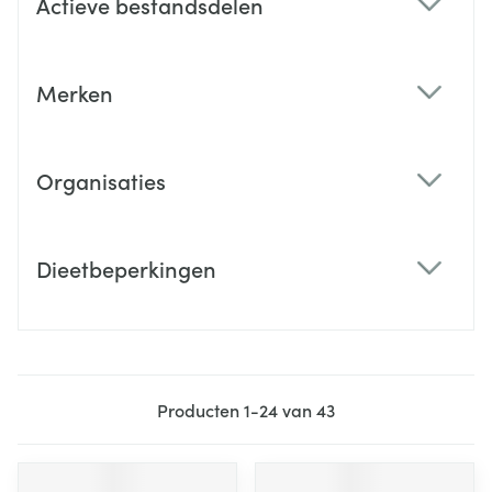
Actieve bestandsdelen
filter
Merken
filter
Organisaties
filter
Dieetbeperkingen
filter
Producten
1
-
24
van
43