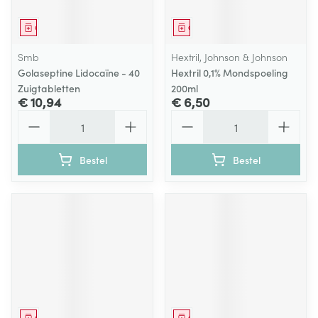
Geneesmiddel
Geneesmiddel
Smb
Hextril, Johnson & Johnson
Golaseptine Lidocaïne - 40
Hextril 0,1% Mondspoeling
Zuigtabletten
200ml
€ 10,94
€ 6,50
Aantal
Aantal
Bestel
Bestel