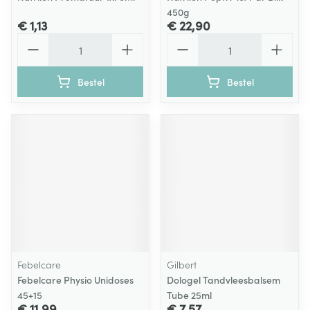
450g
€ 1,13
€ 22,90
Aantal
Aantal
Bestel
Bestel
Febelcare
Gilbert
Febelcare Physio Unidoses
Dologel Tandvleesbalsem
45+15
Tube 25ml
€ 11,99
€ 7,57