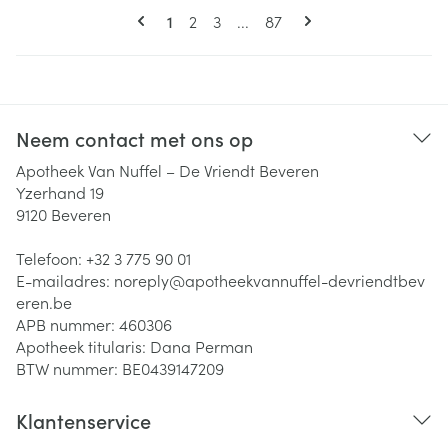
Pagina's
U lees momenteel pagina
Pagina
Pagina
Pagina
1
2
3
...
87
Neem contact met ons op
Apotheek Van Nuffel – De Vriendt Beveren
Yzerhand 19
9120
Beveren
Telefoon:
+32 3 775 90 01
E-mailadres:
noreply@
apotheekvannuffel-devriendtbev
eren.be
APB nummer:
460306
Apotheek titularis:
Dana Perman
BTW nummer:
BE0439147209
Klantenservice