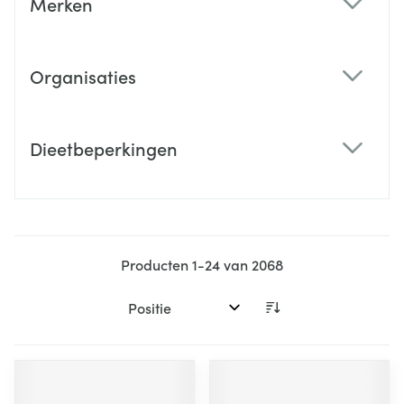
Merken
filter
Organisaties
filter
Dieetbeperkingen
filter
Producten
1
-
24
van
2068
Sorteer op: