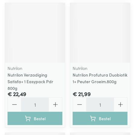
Nutrilon
Nutrilon
Nutrilon Verzadiging
Nutrilon Profutura Duobiotik
Satisfa+ 1 Easypack Pdr
1+ Peuter Groeim.800g
800g
€ 22,49
€ 21,99
Aantal
Aantal
Bestel
Bestel