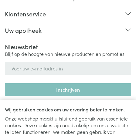
Klantenservice
Uw apotheek
Nieuwsbrief
Blijf op de hoogte van nieuwe producten en promoties
E-mail adres
Inschrijven
Door op inschrijven te klikken, schrijft u zich in voor onze
nieuwsbrief en gaat u akkoord met onze
privacy policy
.
Wij gebruiken cookies om uw ervaring beter te maken.
Onze webshop maakt uitsluitend gebruik van essentiële
cookies. Deze cookies zijn noodzakelijk om onze website
te laten functioneren. We maken geen gebruik van