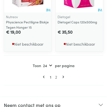
Nutreov
Dietogel
Physcience Pectiligne Blokje
Dietogel Caps 120x500mg
Tegen Honger 15
€ 19,00
€ 35,50
Niet beschikbaar
Niet beschikbaar
Toon
per pagina
Pagina's
U lees momenteel pagina
Pagina
1
2
Neem contact met ons op