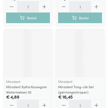
Aantal
Aantal
Bestel
Bestel
Miradent
Miradent
Miradent Xylitol Kauwgom
Miradent Tong-clin Set
Watermeloen 30
(gel+tongschraper)
€ 4,89
€ 16,45
Aantal
Aantal