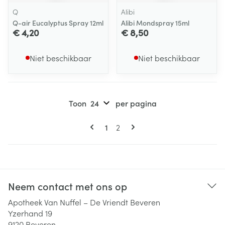
Q
Alibi
Q-air Eucalyptus Spray 12ml
Alibi Mondspray 15ml
€ 4,20
€ 8,50
Niet beschikbaar
Niet beschikbaar
Toon
per pagina
Pagina's
U lees momenteel pagina
Pagina
1
2
Neem contact met ons op
Apotheek Van Nuffel – De Vriendt Beveren
Yzerhand 19
9120
Beveren