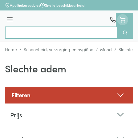
Ga naar de inhoud
Apothekersadvies
Snelle beschikbaarheid
Menu
Zoek
Product, merk, categorie...
Home
/
Schoonheid, verzorging en hygiëne
/
Mond
/
Slechte 
Slechte adem
Filteren
Doorgaan naar productlijst
Prijs
filter