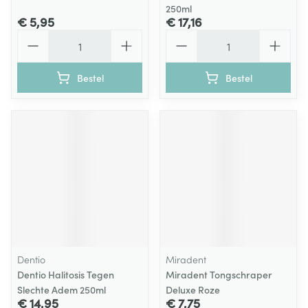
250ml
€ 5,95
€ 17,16
Aantal
Aantal
Bestel
Bestel
Dentio
Miradent
Dentio Halitosis Tegen
Miradent Tongschraper
Slechte Adem 250ml
Deluxe Roze
€ 14,95
€ 7,75