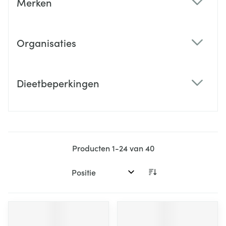
Merken
filter
Organisaties
filter
Dieetbeperkingen
filter
Producten
1
-
24
van
40
Sorteer op: