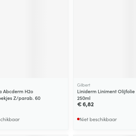
ging
Supplementen
Insectenwe
Mondmaskers
middelen
ssen
 -
id
d
Gilbert
a Abcderm H2o
Liniderm Liniment Olijfoli
Zelfbruiner
Scheren
oekjes Z/parab. 60
250ml
€ 6,82
schikbaar
Niet beschikbaar