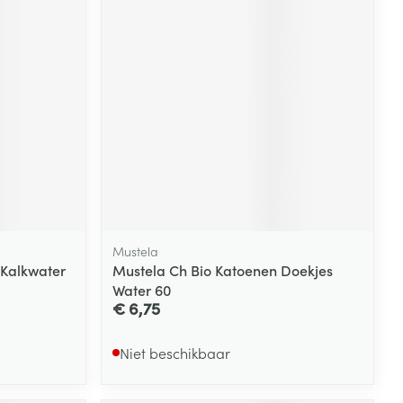
rende
Parfums en
geurproducten
Mustela
e Kalkwater
Mustela Ch Bio Katoenen Doekjes
CBD
Water 60
€ 6,75
Niet beschikbaar