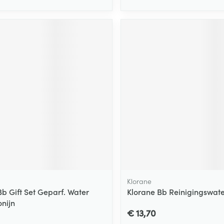
Klorane
Bb Gift Set Geparf. Water
Klorane Bb Reinigingswat
onijn
€ 13,70