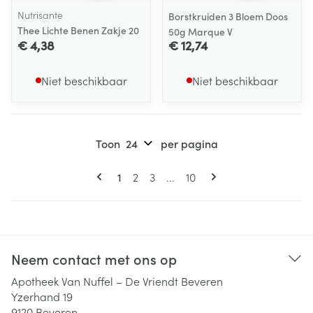
Nutrisante
Borstkruiden 3 Bloem Doos
Thee Lichte Benen Zakje 20
50g Marque V
€ 4,38
€ 12,74
Niet beschikbaar
Niet beschikbaar
Toon
per pagina
Pagina's
U lees momenteel pagina
Pagina
Pagina
Pagina
1
2
3
...
10
Neem contact met ons op
Apotheek Van Nuffel – De Vriendt Beveren
Yzerhand 19
9120
Beveren