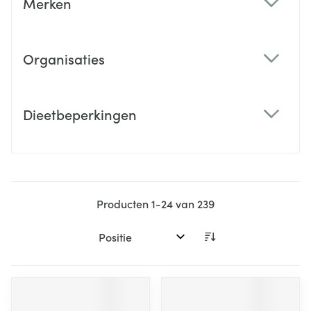
Merken
filter
Organisaties
filter
Dieetbeperkingen
filter
Producten
1
-
24
van
239
Sorteer op: