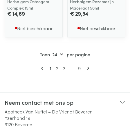
Herbalgem Osteogem
Herbalgem Rozemarijn
Complex 15ml
Maceraat 50ml
€ 14,69
€ 29,34
Niet beschikbaar
Niet beschikbaar
Toon
per pagina
Pagina's
U lees momenteel pagina
Pagina
Pagina
Pagina
1
2
3
...
9
Neem contact met ons op
Apotheek Van Nuffel – De Vriendt Beveren
Yzerhand 19
9120
Beveren