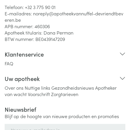
Telefoon:
+32 3 775 90 01
E-mailadres:
noreply@
apotheekvannuffel-devriendtbev
eren.be
APB nummer:
460306
Apotheek titularis:
Dana Perman
BTW nummer:
BE0439147209
Klantenservice
FAQ
Uw apotheek
Over ons
Nuttige links
Gezondheidsnieuws
Apotheker
van wacht
Voorschrift
Zorgtarieven
Nieuwsbrief
Blijf op de hoogte van nieuwe producten en promoties
E-mail adres