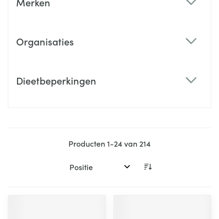
Merken
filter
Organisaties
filter
Dieetbeperkingen
filter
Producten
1
-
24
van
214
Sorteer op: