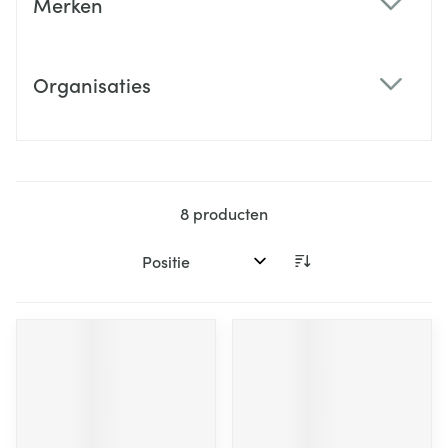
Merken
filter
Organisaties
filter
8
producten
Sorteer op: