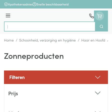
Ga naar de inhoud
Apothekersadvies
Snelle beschikbaarheid
Menu
Zoek
Product, merk, categorie...
Home
/
Schoonheid, verzorging en hygiëne
/
Haar en Hoofd
/
Zonneproducten
Filteren
Doorgaan naar productlijst
Prijs
filter