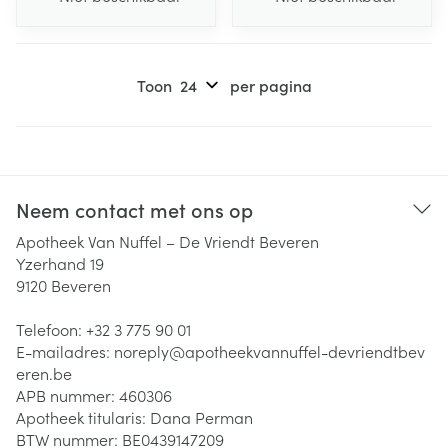
Toon
per pagina
Neem contact met ons op
Apotheek Van Nuffel – De Vriendt Beveren
Yzerhand 19
9120
Beveren
Telefoon:
+32 3 775 90 01
E-mailadres:
noreply@
apotheekvannuffel-devriendtbev
eren.be
APB nummer:
460306
Apotheek titularis:
Dana Perman
BTW nummer:
BE0439147209