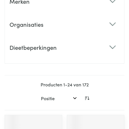
Merken
filter
Organisaties
filter
Dieetbeperkingen
filter
Producten
1
-
24
van
172
Sorteer op: