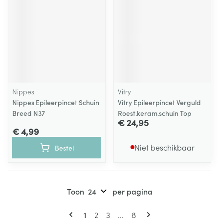
Nippes
Vitry
Nippes Epileerpincet Schuin
Vitry Epileerpincet Verguld
Breed N37
Roest.keram.schuin Top
€ 24,95
€ 4,99
Niet beschikbaar
Bestel
Toon
per pagina
Pagina's
U lees momenteel pagina
Pagina
Pagina
Pagina
1
2
3
...
8