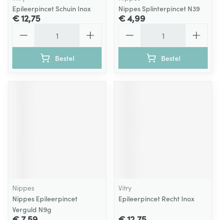
Epileerpincet Schuin Inox
Nippes Splinterpincet N39
€ 12,75
€ 4,99
Aantal
Aantal
Bestel
Bestel
Nippes
Vitry
Nippes Epileerpincet
Epileerpincet Recht Inox
Verguld N9g
€ 7,59
€ 12,75