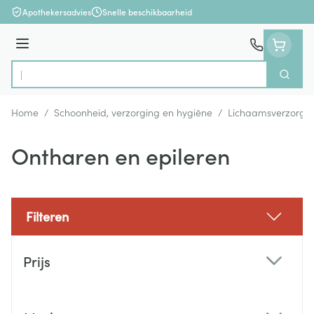
Ga naar de inhoud
Apothekersadvies
Snelle beschikbaarheid
Menu
Zoek
Product, merk, categorie...
Home
/
Schoonheid, verzorging en hygiëne
/
Lichaamsverzorgi
Ontharen en epileren
Filteren
Doorgaan naar productlijst
Prijs
filter