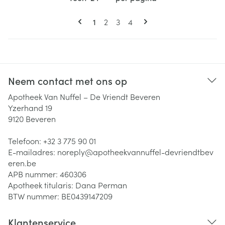
Pagina's
U lees momenteel pagina
Pagina
Pagina
Pagina
1
2
3
4
Neem contact met ons op
Apotheek Van Nuffel – De Vriendt Beveren
Yzerhand 19
9120
Beveren
Telefoon:
+32 3 775 90 01
E-mailadres:
noreply@
apotheekvannuffel-devriendtbev
eren.be
APB nummer:
460306
Apotheek titularis:
Dana Perman
BTW nummer:
BE0439147209
Klantenservice