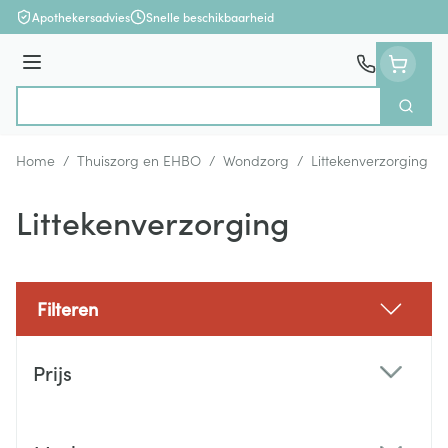
Ga naar de inhoud
Apothekersadvies
Snelle beschikbaarheid
Menu
Zoek
Product, merk, categorie...
Home
/
Thuiszorg en EHBO
/
Wondzorg
/
Littekenverzorging
Littekenverzorging
Filteren
Doorgaan naar productlijst
Prijs
filter