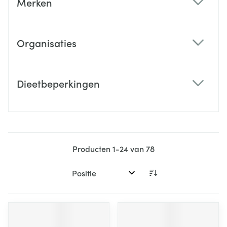
Merken
filter
Organisaties
filter
Dieetbeperkingen
filter
Producten
1
-
24
van
78
Sorteer op: