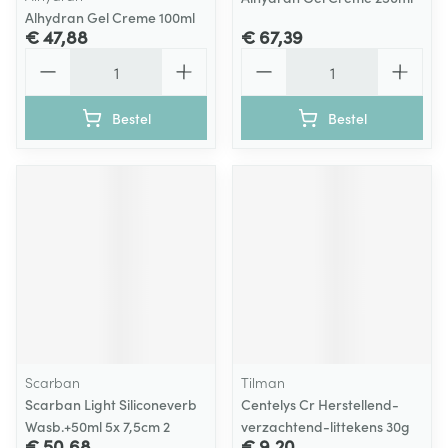
Alhydran Gel Creme 100ml
€ 47,88
€ 67,39
Aantal
Aantal
Bestel
Bestel
Scarban
Tilman
Scarban Light Siliconeverb
Centelys Cr Herstellend-
Wasb.+50ml 5x 7,5cm 2
verzachtend-littekens 30g
€ 50,68
€ 9,20