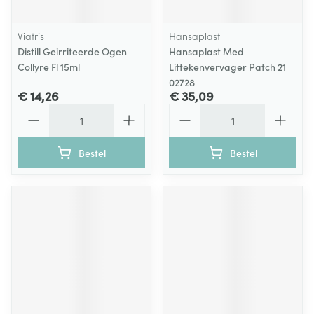
Viatris
Hansaplast
Distill Geirriteerde Ogen
Hansaplast Med
Collyre Fl 15ml
Littekenvervager Patch 21
02728
€ 14,26
€ 35,09
Aantal
Aantal
Bestel
Bestel