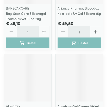
BAPSCARCARE
Alliance Pharma, Biocodex
Bap Scar Care Siliconegel
Kelo-cote Uv Gel Silicone 15g
Transp N/vet Tube 20g
€ 48,10
€ 49,80
Aantal
Aantal
Bestel
Bestel
Alhydran
Alhydran Gel Creme 250ml