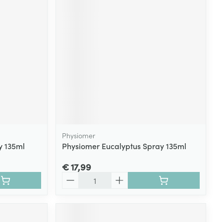
rende
Parfums en
geurproducten
Physiomer
y 135ml
Physiomer Eucalyptus Spray 135ml
CBD
€ 17,99
Aantal