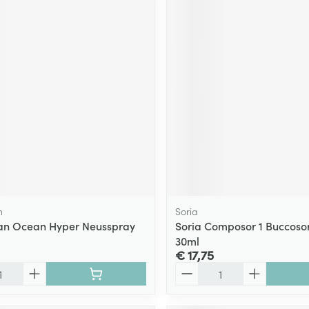
n
Soria
an Ocean Hyper Neusspray
Soria Composor 1 Buccosor
30ml
€ 17,75
Aantal