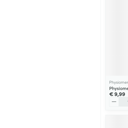
Physiome
Physiome
€ 9,99
Aantal