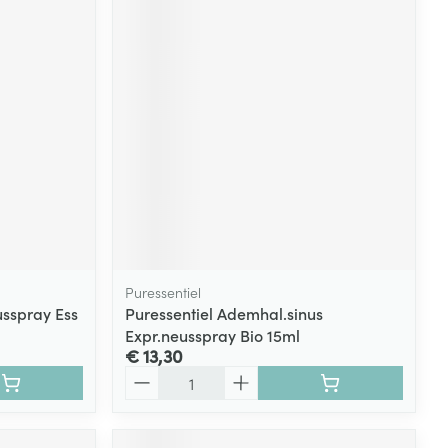
Puressentiel
sspray Ess
Puressentiel Ademhal.sinus
Expr.neusspray Bio 15ml
€ 13,30
Aantal