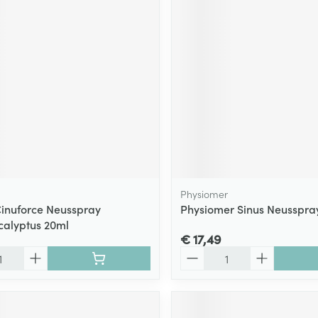
ging
Supplementen
Insectenwe
Mondmaskers
middelen
ssen
 -
id
d
Physiomer
Cinuforce Neusspray
Physiomer Sinus Neusspra
calyptus 20ml
Zelfbruiner
Scheren
€ 17,49
Aantal