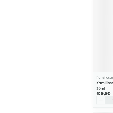
Kamillosa
Kamillos
20ml
€ 9,90
Aantal