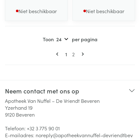
Niet beschikbaar
Niet beschikbaar
Toon
per pagina
Pagina's
U lees momenteel pagina
Pagina
1
2
Neem contact met ons op
Apotheek Van Nuffel – De Vriendt Beveren
Yzerhand 19
9120
Beveren
Telefoon:
+32 3 775 90 01
E-mailadres:
noreply@
apotheekvannuffel-devriendtbev