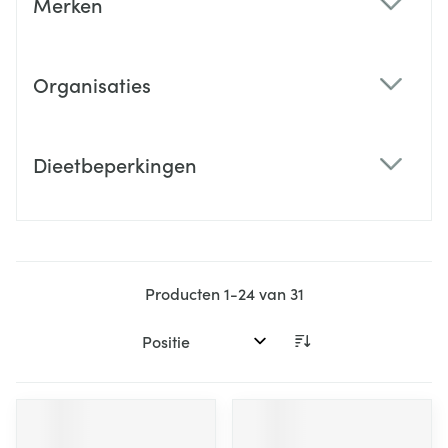
Merken
filter
Organisaties
filter
Dieetbeperkingen
filter
Producten
1
-
24
van
31
Sorteer op: