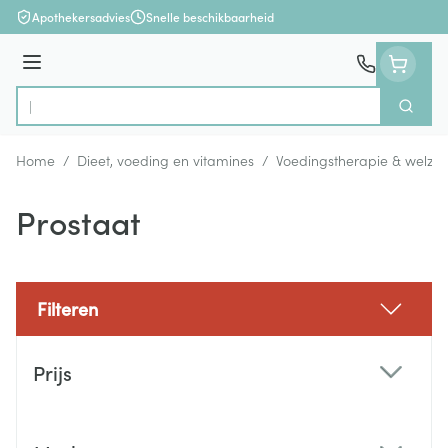
Ga naar de inhoud
Apothekersadvies
Snelle beschikbaarheid
Menu
Zoek
Product, merk, categorie...
Home
/
Dieet, voeding en vitamines
/
Voedingstherapie & welzijn
Prostaat
Filteren
Doorgaan naar productlijst
Prijs
filter