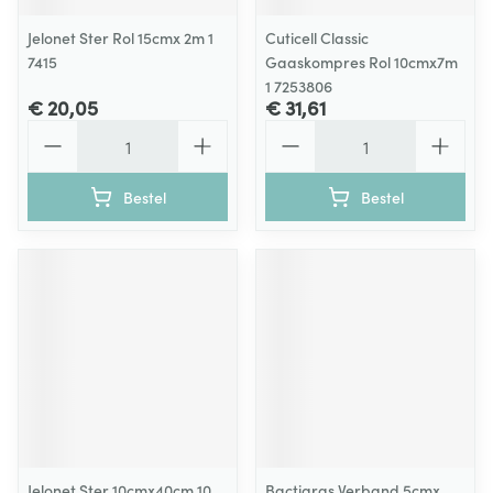
Jelonet Ster Rol 15cmx 2m 1
Cuticell Classic
7415
Gaaskompres Rol 10cmx7m
1 7253806
€ 20,05
€ 31,61
Aantal
Aantal
Bestel
Bestel
Jelonet Ster 10cmx40cm 10
Bactigras Verband 5cmx