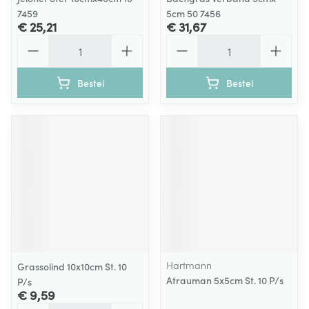
7459
5cm 50 7456
€ 25,21
€ 31,67
Aantal
Aantal
Bestel
Bestel
Hartmann
Grassolind 10x10cm St. 10
Atrauman 5x5cm St. 10 P/s
P/s
€ 9,59