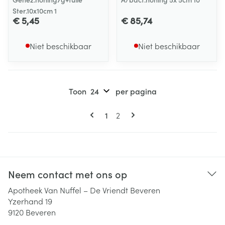
Ster.10x10cm 1
€ 5,45
€ 85,74
Niet beschikbaar
Niet beschikbaar
Toon
per pagina
Pagina's
U lees momenteel pagina
Pagina
1
2
Neem contact met ons op
Apotheek Van Nuffel – De Vriendt Beveren
Yzerhand 19
9120
Beveren