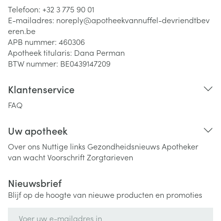
Telefoon:
+32 3 775 90 01
E-mailadres:
noreply@
apotheekvannuffel-devriendtbev
eren.be
APB nummer:
460306
Apotheek titularis:
Dana Perman
BTW nummer:
BE0439147209
Klantenservice
FAQ
Uw apotheek
Over ons
Nuttige links
Gezondheidsnieuws
Apotheker
van wacht
Voorschrift
Zorgtarieven
Nieuwsbrief
Blijf op de hoogte van nieuwe producten en promoties
E-mail adres