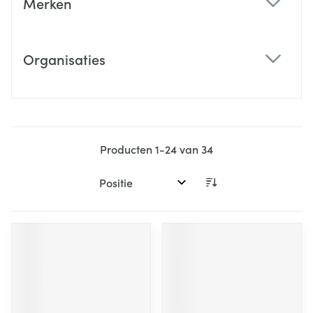
Merken
filter
Organisaties
filter
Producten
1
-
24
van
34
Sorteer op: