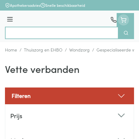
Ga naar de inhoud
Apothekersadvies
Snelle beschikbaarheid
Menu
Zoek
Product, merk, categorie...
Home
/
Thuiszorg en EHBO
/
Wondzorg
/
Gespecialiseerde wo
Vette verbanden
Filteren
Doorgaan naar productlijst
Prijs
filter