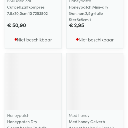
BSN Medical
Honeypatch
Cuticell Zalfkompres
Honeypatch Mini-dry
7,5x20,0cm 10 7253902
Gen.hon.2,5g+tulle
Ster5x5cm 1
€ 50,90
€ 2,95
Niet beschikbaar
Niet beschikbaar
Honeypatch
Medihoney
Honeypatch Dry
Medihoney Gelverb
Genez.honing7g+tulle
A/bact.honing 5x 5cm 10