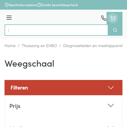
Ga naar de inhoud
Apothekersadvies
Snelle beschikbaarheid
Menu
Zoek
Product, merk, categorie...
Home
/
Thuiszorg en EHBO
/
Diagnosetesten en meetapparatuu
Weegschaal
Filteren
Doorgaan naar productlijst
Prijs
filter