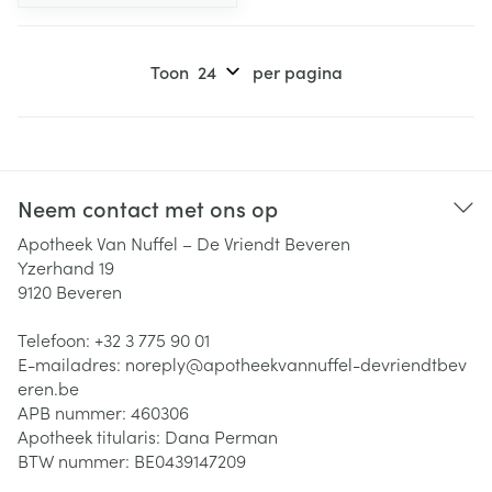
Toon
per pagina
Neem contact met ons op
Apotheek Van Nuffel – De Vriendt Beveren
Yzerhand 19
9120
Beveren
Telefoon:
+32 3 775 90 01
E-mailadres:
noreply@
apotheekvannuffel-devriendtbev
eren.be
APB nummer:
460306
Apotheek titularis:
Dana Perman
BTW nummer:
BE0439147209