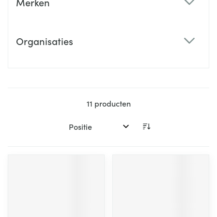
Merken
filter
Organisaties
filter
11
producten
Sorteer op: