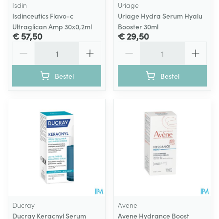
Isdin
Uriage
Isdinceutics Flavo-c
Uriage Hydra Serum Hyalu
Ultraglican Amp 30x0,2ml
Booster 30ml
€ 57,50
€ 29,50
Aantal
Aantal
Bestel
Bestel
Ducray
Avene
Ducray Keracnyl Serum
Avene Hydrance Boost