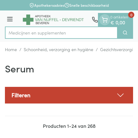
Dia 1 van 1
Ga naar de inhoud
Apothekersadvies
Snelle beschikbaarheid
0
0 artikelen
Menu
€ 0,00
Medicij
Zoek
Product, merk, categorie...
Home
/
Schoonheid, verzorging en hygiëne
/
Gezichtsverzorging
Serum
Filteren
Producten
1
-
24
van
268