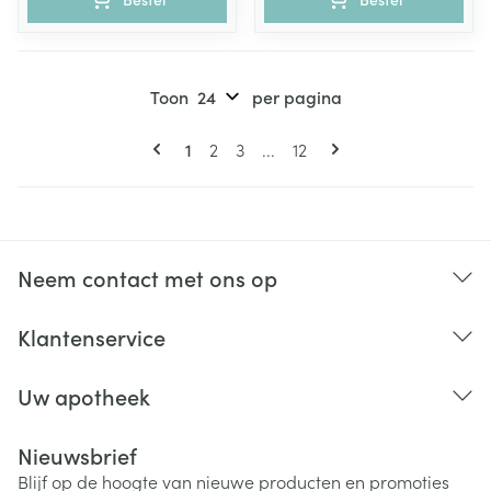
Toon
per pagina
Pagina's
U lees momenteel pagina
Pagina
Pagina
Pagina
1
2
3
...
12
Neem contact met ons op
Klantenservice
Uw apotheek
Nieuwsbrief
Blijf op de hoogte van nieuwe producten en promoties