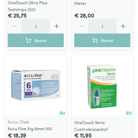
OneTouch Ultra Plus
Meter
Teststrips (50)
€ 25,75
€ 28,00
Aantal
Aantal
Bestel
Bestel
Accu-Chek
OneTouch Verio
Accu Fine 31g 6mm 100
Controlevloeistof
€ 18,39
€ 11,95