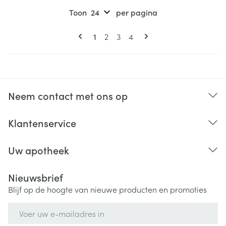
Toon
per pagina
Pagina's
U lees momenteel pagina
Pagina
Pagina
Pagina
1
2
3
4
Neem contact met ons op
Klantenservice
Uw apotheek
Nieuwsbrief
Blijf op de hoogte van nieuwe producten en promoties
E-mail adres