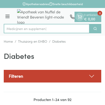
Dia 1 van 1
Ga naar de inhoud
Apothekersadvies
Snelle beschikbaarheid
0
0 artikelen
Menu
€ 0,00
Me
Zoek
Product, merk, categorie...
Home
/
Thuiszorg en EHBO
/
Diabetes
Diabetes
Filteren
Producten
1
-
24
van
92