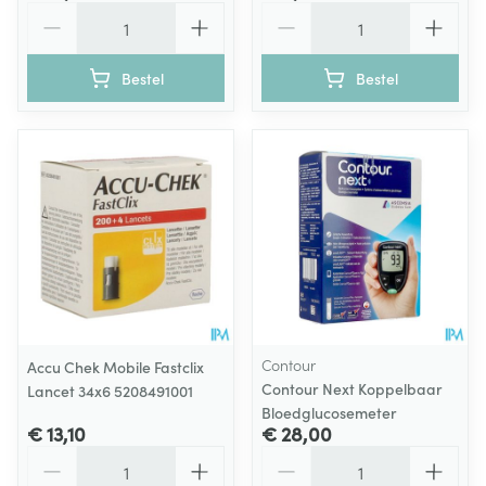
Aantal
Aantal
Bestel
Bestel
Contour
Accu Chek Mobile Fastclix
Contour Next Koppelbaar
Lancet 34x6 5208491001
Bloedglucosemeter
€ 13,10
€ 28,00
Aantal
Aantal