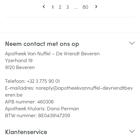
Pagina's
U lees momenteel pagina
Pagina
Pagina
Pagina
1
2
3
...
80
Neem contact met ons op
Apotheek Van Nuffel – De Vriendt Beveren
Yzerhand 19
9120
Beveren
Telefoon:
+32 3 775 90 01
E-mailadres:
noreply@
apotheekvannuffel-devriendtbev
eren.be
APB nummer:
460306
Apotheek titularis:
Dana Perman
BTW nummer:
BE0439147209
Klantenservice