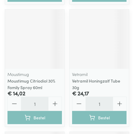
Moustimug
Vetramil
Moustimug Citriodiol 30%
Vetramil Honingzalf Tube
Family Spray 60ml
30g
€ 14,02
€ 24,17
Aantal
Aantal
Bestel
Bestel