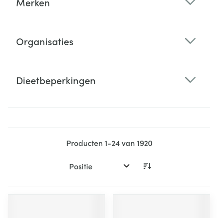
Merken
filter
Organisaties
filter
Dieetbeperkingen
filter
Producten
1
-
24
van
1920
Sorteer op: