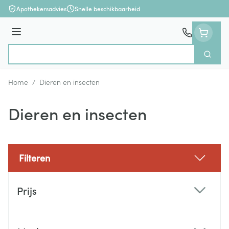
Ga naar de inhoud
Apothekersadvies
Snelle beschikbaarheid
Menu
Zoek
Product, merk, categorie...
Home
/
Dieren en insecten
Dieren en insecten
Filteren
Doorgaan naar productlijst
Prijs
filter