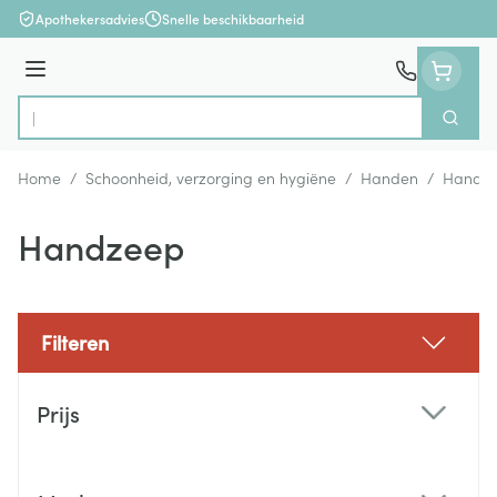
Ga naar de inhoud
Apothekersadvies
Snelle beschikbaarheid
Menu
Zoek
Product, merk, categorie...
Home
/
Schoonheid, verzorging en hygiëne
/
Handen
/
Handhy
Handzeep
Filteren
Doorgaan naar productlijst
Prijs
filter