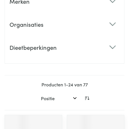
Merken
filter
Organisaties
filter
Dieetbeperkingen
filter
Producten
1
-
24
van
77
Sorteer op: