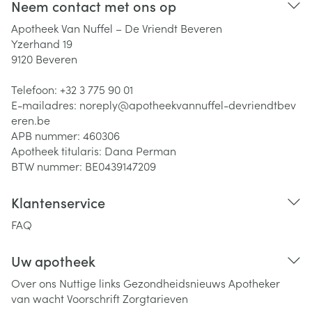
Neem contact met ons op
Apotheek Van Nuffel – De Vriendt Beveren
Yzerhand 19
9120
Beveren
Telefoon:
+32 3 775 90 01
E-mailadres:
noreply@
apotheekvannuffel-devriendtbev
eren.be
APB nummer:
460306
Apotheek titularis:
Dana Perman
BTW nummer:
BE0439147209
Klantenservice
FAQ
Uw apotheek
Over ons
Nuttige links
Gezondheidsnieuws
Apotheker
van wacht
Voorschrift
Zorgtarieven