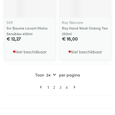
SVR
Ray Skincare
Svr Baume Lavant Mains
Ray Hand Wash Oolong Tea
Sensibles 400ml
250ml
€ 12,27
€ 16,00
Niet beschikbaar
Niet beschikbaar
Toon
per pagina
Pagina's
U lees momenteel pagina
Pagina
Pagina
Pagina
1
2
3
4